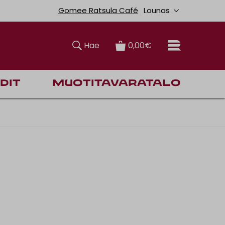
Lounas
Gomee Ratsula Café
Hae
0,00€
dit
Muotitavaratalo