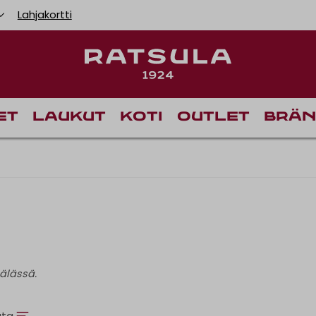
Lahjakortti
et
Laukut
Koti
Outlet
Brän
älässä.