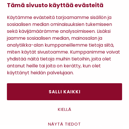
Lahjakortti
Tämä sivusto käyttää evästeitä
Gomee Ratsula Café
Käytämme evästeitä tarjoamamme sisällön ja
Sopimusehdot
sosiaalisen median ominaisuuksien tukemiseen
Tietosuojaseloste
sekä kävijämäärämme analysoimiseen. Lisäksi
Maksutavat
jaamme sosiaalisen median, mainosalan ja
analytiikka-alan kumppaneillemme tietoja siitä,
miten käytät sivustoamme. Kumppanimme voivat
yhdistää näitä tietoja muihin tietoihin, joita olet
antanut heille tai joita on kerätty, kun olet
käyttänyt heidän palvelujaan.
SALLI KAIKKI
Antinkatu 17, 28100 Pori
KIELLÄ
NÄYTÄ TIEDOT
Asiakaspalvelu