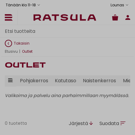
Tänään klo 11
-
18
Lounas
Takaisin
Etusivu
|
Outlet
Outlet
Pohjakerros
Katutaso
Naistenkerros
Mies
Valikoima ja palvelu aina parhaimmillaan myymälässä.
Järjestä
Suodata
0 tuotetta