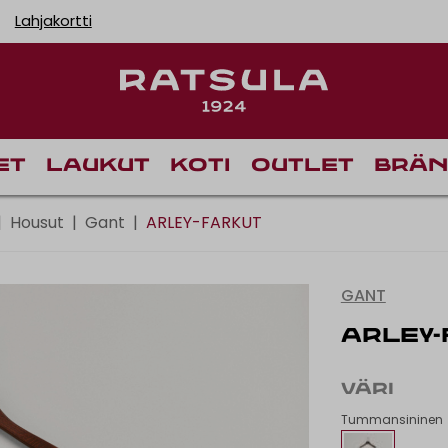
Lahjakortti
Ilmainen toimitus Manner-Suomeen yli 120 euron tilau
Toimituskulut alk. 6,
Ilmainen nouto myym
et
Laukut
Koti
Outlet
Brän
|
Housut
|
Gant
|
ARLEY-FARKUT
GANT
ARLEY
VÄRI
Tummansininen