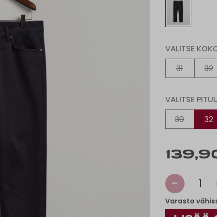
VALITSE KOK
31
32
VALITSE PITU
30
32
139,9
-
1
Varasto vähis