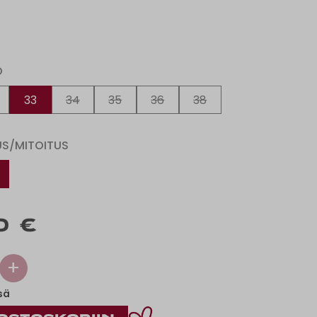
O
33
34
35
36
38
US/MITOITUS
0 €
+
sä