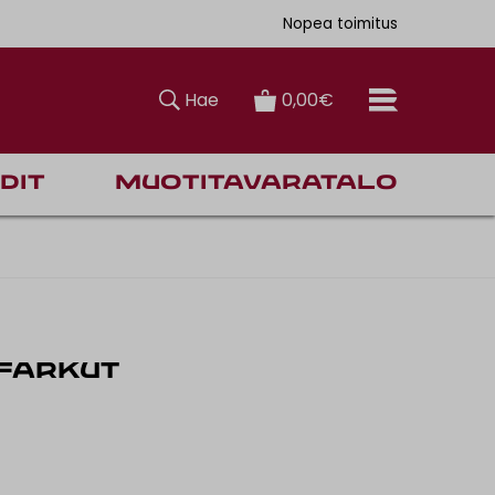
ksiin
90€
älästä
Nopea toimitus
Hae
0,00€
dit
Muotitavaratalo
-FARKUT