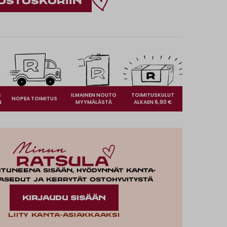
S
ILMAINEN NOUTO
TOIMITUSKULUT
NOPEA TOIMITUS
N
MYYMÄLÄSTÄ
ALKAEN 6,90 €
utuneena sisään, hyödynnät kanta-
asedut ja kerrytät ostohyvitystä
KIRJAUDU SISÄÄN
Liity kanta-asiakkaaksi