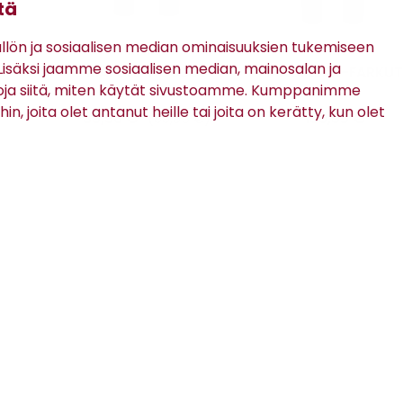
tä
ön ja sosiaalisen median ominaisuuksien tukemiseen
Matinique
Mac
säksi jaamme sosiaalisen median, mainosalan ja
7 -
MAPETE-HOUSUT
MACFLEXX-FARKUT
oja siitä, miten käytät sivustoamme. Kumppanimme
in, joita olet antanut heille tai joita on kerätty, kun olet
39,98 €
139,95 €
(99,95 €)
TILAA RATSULAN UUTISKIRJE
Tilaamalla uutiskirjeen hyväksyt
Ratsulan tietosuojaselosteen.