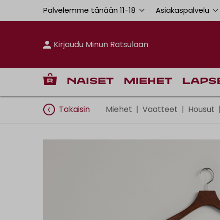
Palvelemme tänään 11
-
18
Asiakaspalvelu
Kirjaudu Minun Ratsulaan
Naiset
Miehet
Laps
Takaisin
Miehet
|
Vaatteet
|
Housut