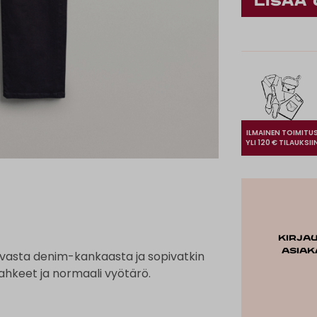
ILMAINEN TOIMITU
YLI 120 € TILAUKSII
Kirja
asiak
avasta denim-kankaasta ja sopivatkin
 lahkeet ja normaali vyötärö.