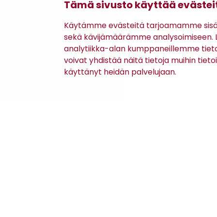
Tämä sivusto käyttää evästei
Käytämme evästeitä tarjoamamme sisäll
Turo
Turo
sekä kävijämäärämme analysoimiseen. Li
ELMER 3280 SLIM FIT -
HAMPTON 554
PUVUNHOUSUT
HOUSUT
analytiikka-alan kumppaneillemme tiet
voivat yhdistää näitä tietoja muihin tietoih
112,00 €
250,00 €
(160,00 €)
käyttänyt heidän palvelujaan.
Asiakaspalvelu