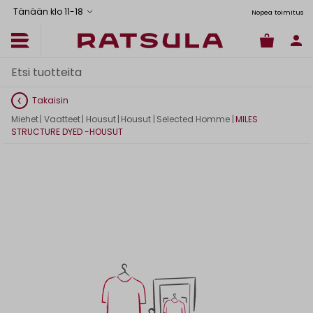
Tänään klo 11
-
18
us Manner-Suomeen yli 120 euron tilauksiin
Ilmainen nouto myymälästä
Toimituskulut alk. 6,90€
Nopea toimitus
Takaisin
Miehet
|
Vaatteet
|
Housut
|
Housut
|
Selected Homme
|
MILES
STRUCTURE DYED -HOUSUT