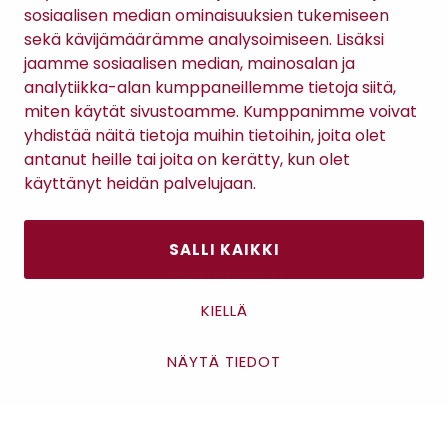
sosiaalisen median ominaisuuksien tukemiseen
sekä kävijämäärämme analysoimiseen. Lisäksi
jaamme sosiaalisen median, mainosalan ja
analytiikka-alan kumppaneillemme tietoja siitä,
TILAA RATSULAN UUTISKIRJE
miten käytät sivustoamme. Kumppanimme voivat
yhdistää näitä tietoja muihin tietoihin, joita olet
antanut heille tai joita on kerätty, kun olet
Tilaamalla uutiskirjeen hyväksyt
Ratsulan tietosuojaselosteen.
käyttänyt heidän palvelujaan.
SALLI KAIKKI
Asiakaspalvelu
Kanta-asiakkuus
KIELLÄ
Lahjakortti
Gomee Ratsula Café
NÄYTÄ TIEDOT
Asiakaspalvelu
Sopimusehdot
Tietosuojaseloste
Maksutavat