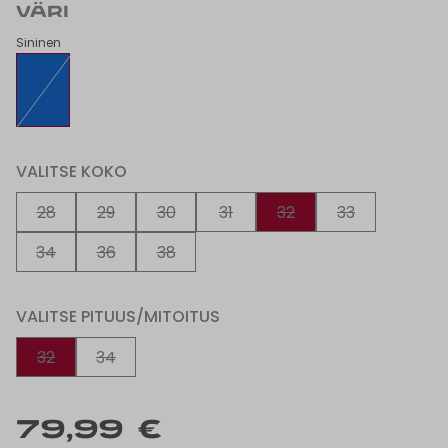
VÄRI
Sininen
VALITSE KOKO
28
29
30
31
32
33
34
36
38
VALITSE PITUUS/MITOITUS
32
34
79,99 €