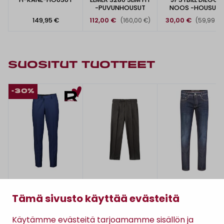
-PUVUNHOUSUT
NOOS -HOUSUT
149,95 €
112,00 €
30,00 €
(160,00 €)
(59,99 €)
SUOSITUT TUOTTEET
-30%
Turo
Turo
Mac
ELMER 3280 SLIM FIT
HAMPTON 5547 -
MACFLEXX-FARKUT
Tämä sivusto käyttää evästeitä
-PUVUNHOUSUT
HOUSUT
112,00 €
250,00 €
139,95 €
(160,00 €)
Käytämme evästeitä tarjoamamme sisällön ja