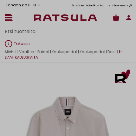
Tänään klo 11
-
18
Toimituskulut alk. 6,90€
Ilmainen toimitus Manner-Suomeen yli 120
Takaisin
Miehet
|
Vaatteet
|
Paidat
|
Kauluspaidat
|
Kauluspaidat
|
Boss
|
H-
LIAM-KAULUSPAITA