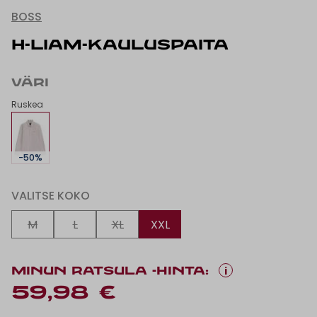
BOSS
H-LIAM-KAULUSPAITA
VÄRI
Ruskea
-50%
VALITSE KOKO
M
L
XL
XXL
i
MINUN RATSULA -HINTA:
59,98 €