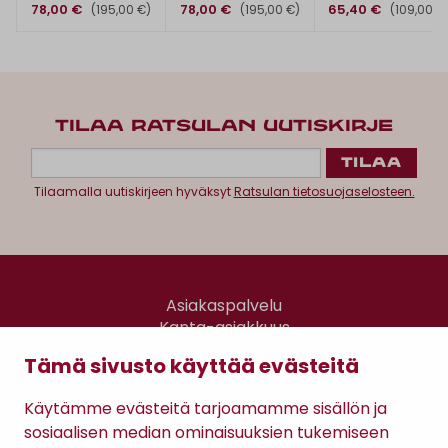
78,00 €
78,00 €
65,40 €
(195,00 €)
(195,00 €)
(109,00 €
TILAA RATSULAN UUTISKIRJE
Tilaamalla uutiskirjeen hyväksyt
Ratsulan tietosuojaselosteen.
Asiakaspalvelu
Kanta-asiakkuus
Lahjakortti
Tämä sivusto käyttää evästeitä
Gomee Ratsula Café
Käytämme evästeitä tarjoamamme sisällön ja
Sopimusehdot
sosiaalisen median ominaisuuksien tukemiseen
Tietosuojaseloste