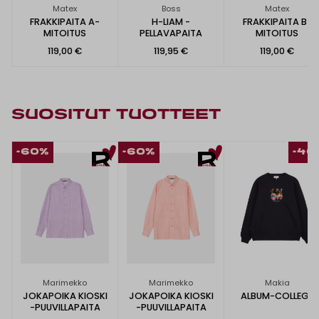
Matex
Boss
Matex
FRAKKIPAITA A-
H-LIAM -
FRAKKIPAITA B-
MITOITUS
PELLAVAPAITA
MITOITUS
119,00 €
119,95 €
119,00 €
SUOSITUT TUOTTEET
-60%
-60%
-40
Marimekko
Marimekko
Makia
JOKAPOIKA KIOSKI
JOKAPOIKA KIOSKI
ALBUM-COLLEGE
-PUUVILLAPAITA
-PUUVILLAPAITA