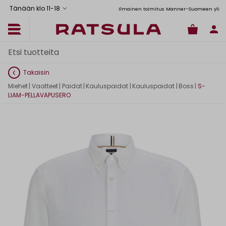
Tänään klo 11
-
18
Toimituskulut alk. 6,90€
Ilmainen toimitus Manner-Suomeen yli 120 e
Takaisin
Miehet
|
Vaatteet
|
Paidat
|
Kauluspaidat
|
Kauluspaidat
|
Boss
|
S-
LIAM-PELLAVAPUSERO