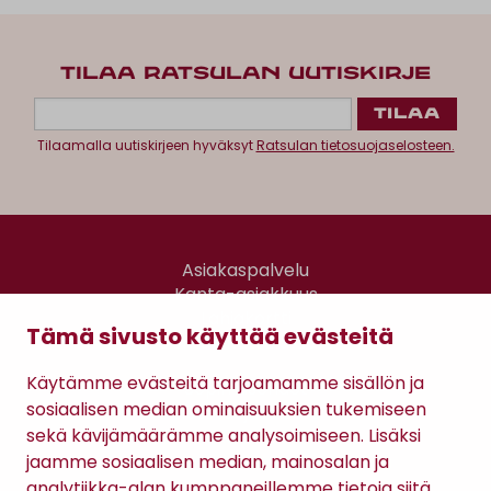
TILAA RATSULAN UUTISKIRJE
Tilaamalla uutiskirjeen hyväksyt
Ratsulan tietosuojaselosteen.
Asiakaspalvelu
Kanta-asiakkuus
Lahjakortti
Tämä sivusto käyttää evästeitä
Gomee Ratsula Café
Käytämme evästeitä tarjoamamme sisällön ja
Sopimusehdot
sosiaalisen median ominaisuuksien tukemiseen
Tietosuojaseloste
sekä kävijämäärämme analysoimiseen. Lisäksi
Maksutavat
jaamme sosiaalisen median, mainosalan ja
analytiikka-alan kumppaneillemme tietoja siitä,