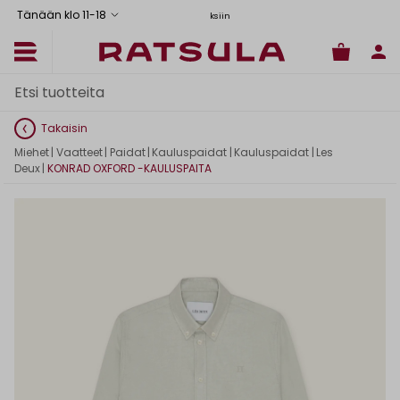
Tänään klo 11
-
18
tus Manner-Suomeen yli 120 euron tilauksiin
Toimituskulut alk. 6,90€
Ilmainen nouto myymälästä
Takaisin
Miehet
|
Vaatteet
|
Paidat
|
Kauluspaidat
|
Kauluspaidat
|
Les
Deux
|
KONRAD OXFORD -KAULUSPAITA