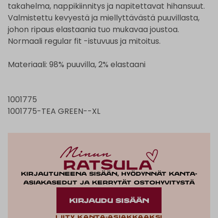
takahelma, nappikiinnitys ja napitettavat hihansuut.
Valmistettu kevyestä ja miellyttävästä puuvillasta,
johon ripaus elastaania tuo mukavaa joustoa.
Normaali regular fit -istuvuus ja mitoitus.
Materiaali: 98% puuvilla, 2% elastaani
1001775
1001775-TEA GREEN--XL
Kirjautuneena sisään, hyödynnät kanta-
asiakasedut ja kerrytät ostohyvitystä
KIRJAUDU SISÄÄN
Liity kanta-asiakkaaksi