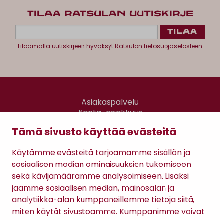
TILAA RATSULAN UUTISKIRJE
Tilaamalla uutiskirjeen hyväksyt
Ratsulan tietosuojaselosteen.
Asiakaspalvelu
Kanta-asiakkuus
Lahjakortti
Tämä sivusto käyttää evästeitä
Gomee Ratsula Café
Käytämme evästeitä tarjoamamme sisällön ja
Sopimusehdot
sosiaalisen median ominaisuuksien tukemiseen
Tietosuojaseloste
sekä kävijämäärämme analysoimiseen. Lisäksi
Maksutavat
jaamme sosiaalisen median, mainosalan ja
analytiikka-alan kumppaneillemme tietoja siitä,
miten käytät sivustoamme. Kumppanimme voivat