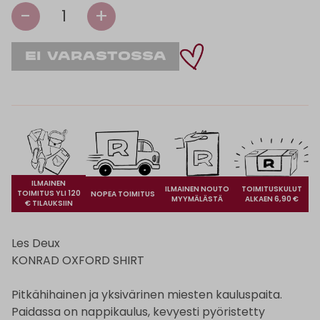
-
+
1
ILMAINEN
ILMAINEN NOUTO
TOIMITUSKULUT
TOIMITUS YLI 120
NOPEA TOIMITUS
MYYMÄLÄSTÄ
ALKAEN 6,90 €
€ TILAUKSIIN
Les Deux
KONRAD OXFORD SHIRT
Pitkähihainen ja yksivärinen miesten kauluspaita.
Paidassa on nappikaulus, kevyesti pyöristetty