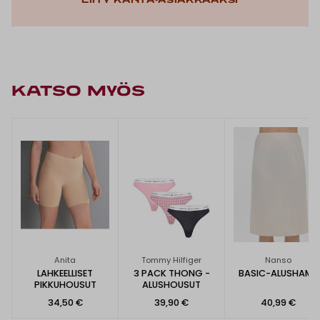
Liity kanta-asiakkaaksi
KATSO MYÖS
Anita
Tommy Hilfiger
Nanso
LAHKEELLISET
3 PACK THONG -
BASIC-ALUSHAME
PIKKUHOUSUT
ALUSHOUSUT
34,50 €
39,90 €
40,99 €