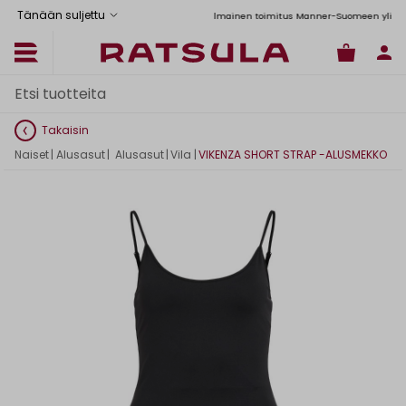
Tänään suljettu
Toimituskulut alk. 6,90€
Ilmainen toimitus Manner-Suomeen yli 120 eu
Takaisin
Naiset
|
Alusasut
|
Alusasut
|
Vila
|
VIKENZA SHORT STRAP -ALUSMEKKO