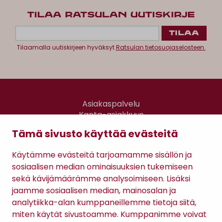
TILAA RATSULAN UUTISKIRJE
Tilaamalla uutiskirjeen hyväksyt
Ratsulan tietosuojaselosteen.
Asiakaspalvelu
Kanta-asiakkuus
Lahjakortti
Tämä sivusto käyttää evästeitä
Gomee Ratsula Café
Käytämme evästeitä tarjoamamme sisällön ja
Sopimusehdot
sosiaalisen median ominaisuuksien tukemiseen
Tietosuojaseloste
sekä kävijämäärämme analysoimiseen. Lisäksi
Maksutavat
jaamme sosiaalisen median, mainosalan ja
analytiikka-alan kumppaneillemme tietoja siitä,
miten käytät sivustoamme. Kumppanimme voivat