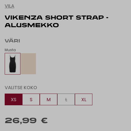
VILA
VIKENZA SHORT STRAP -
ALUSMEKKO
VÄRI
Musta
VALITSE KOKO
XS
S
M
L
XL
26,99 €