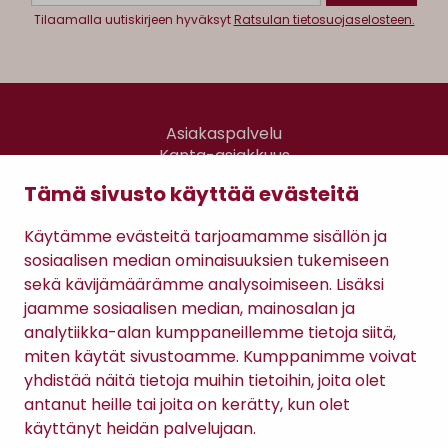
Tilaamalla uutiskirjeen hyväksyt
Ratsulan tietosuojaselosteen.
Asiakaspalvelu
Kanta-asiakkuus
Lahjakortti
Tämä sivusto käyttää evästeitä
Gomee Ratsula Café
Käytämme evästeitä tarjoamamme sisällön ja
Sopimusehdot
sosiaalisen median ominaisuuksien tukemiseen
Tietosuojaseloste
sekä kävijämäärämme analysoimiseen. Lisäksi
Maksutavat
jaamme sosiaalisen median, mainosalan ja
analytiikka-alan kumppaneillemme tietoja siitä,
miten käytät sivustoamme. Kumppanimme voivat
yhdistää näitä tietoja muihin tietoihin, joita olet
antanut heille tai joita on kerätty, kun olet
käyttänyt heidän palvelujaan.