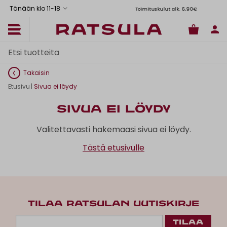
Tänään klo 11
-
18
Toimituskulut alk. 6,90€
Il
Takaisin
Etusivu
|
Sivua ei löydy
Sivua ei löydy
Valitettavasti hakemaasi sivua ei löydy.
Tästä etusivulle
TILAA RATSULAN UUTISKIRJE