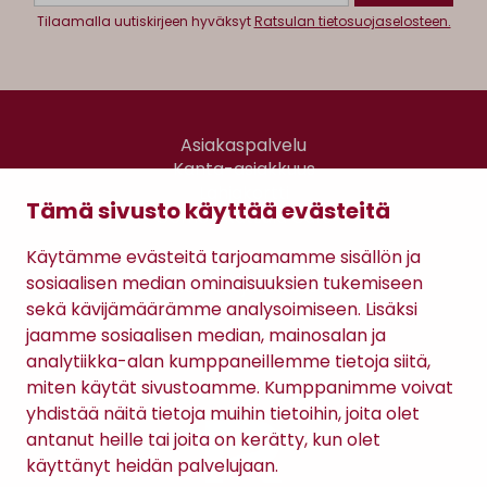
Tilaamalla uutiskirjeen hyväksyt
Ratsulan tietosuojaselosteen.
Asiakaspalvelu
Kanta-asiakkuus
Lahjakortti
Tämä sivusto käyttää evästeitä
Gomee Ratsula Café
Käytämme evästeitä tarjoamamme sisällön ja
Sopimusehdot
sosiaalisen median ominaisuuksien tukemiseen
Tietosuojaseloste
sekä kävijämäärämme analysoimiseen. Lisäksi
Maksutavat
jaamme sosiaalisen median, mainosalan ja
analytiikka-alan kumppaneillemme tietoja siitä,
miten käytät sivustoamme. Kumppanimme voivat
yhdistää näitä tietoja muihin tietoihin, joita olet
antanut heille tai joita on kerätty, kun olet
käyttänyt heidän palvelujaan.