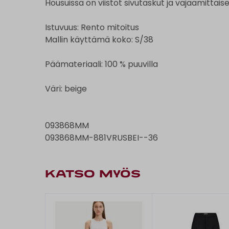
Housuissa on viistot sivutaskut ja vajaamittaise
Istuvuus: Rento mitoitus
Mallin käyttämä koko: S/38
Päämateriaali: 100 % puuvilla
Väri: beige
093868MM
093868MM-881VRUSBEI--36
KATSO MYÖS