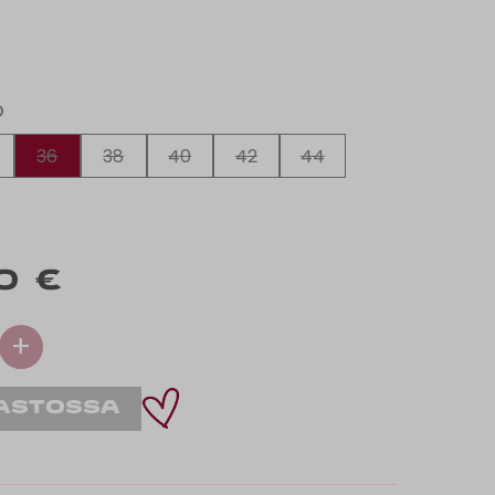
O
36
38
40
42
44
0 €
+