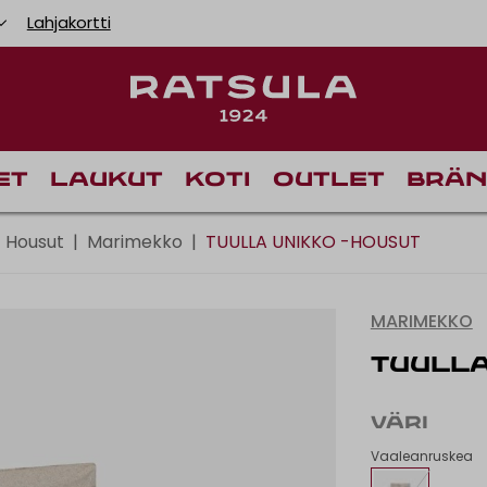
Lahjakortti
Toimituskulut alk
Ilm
et
Laukut
Koti
Outlet
Brän
Housut
|
Marimekko
|
TUULLA UNIKKO -HOUSUT
MARIMEKKO
TUULLA
VÄRI
Vaaleanruskea