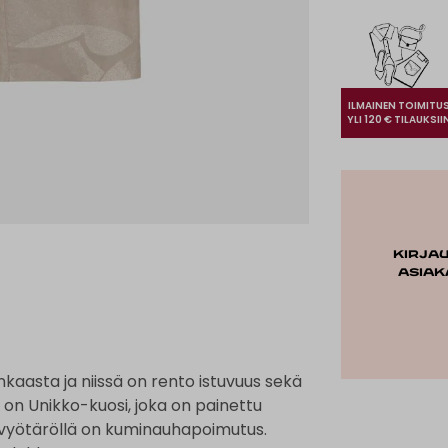
ILMAINEN TOIMITU
YLI 120 € TILAUKSII
Kirja
asiak
kaasta ja niissä on rento istuvuus sekä
 on Unikko-kuosi, joka on painettu
kavyötäröllä on kuminauhapoimutus.