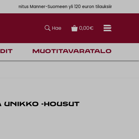
. 6,90€
ainen toimitus Manner-Suomeen yli 120 euron tilauksiin
Hae
0,00€
dit
Muotitavaratalo
 UNIKKO -HOUSUT