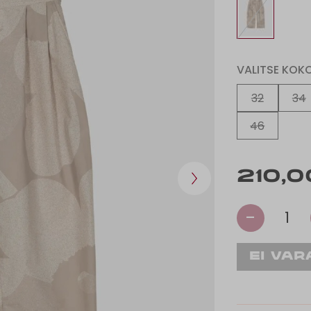
VALITSE KOK
32
34
46
210,0
-
1