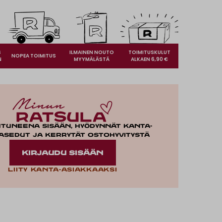
S
ILMAINEN NOUTO
TOIMITUSKULUT
NOPEA TOIMITUS
N
MYYMÄLÄSTÄ
ALKAEN 6,90 €
utuneena sisään, hyödynnät kanta-
asedut ja kerrytät ostohyvitystä
KIRJAUDU SISÄÄN
Liity kanta-asiakkaaksi