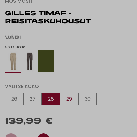
MOS MOSH
GILLES TIMAF -
REISITASKUHOUSUT
VÄRI
Soft Suede
VALITSE KOKO
26
27
28
29
30
139,99 €