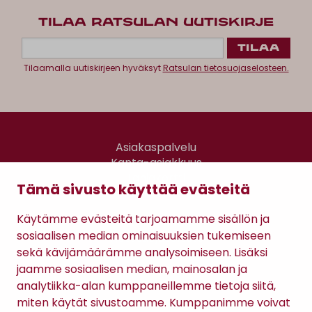
TILAA RATSULAN UUTISKIRJE
Tilaamalla uutiskirjeen hyväksyt
Ratsulan tietosuojaselosteen.
Asiakaspalvelu
Kanta-asiakkuus
Lahjakortti
Tämä sivusto käyttää evästeitä
Gomee Ratsula Café
Käytämme evästeitä tarjoamamme sisällön ja
Sopimusehdot
sosiaalisen median ominaisuuksien tukemiseen
Tietosuojaseloste
sekä kävijämäärämme analysoimiseen. Lisäksi
Maksutavat
jaamme sosiaalisen median, mainosalan ja
analytiikka-alan kumppaneillemme tietoja siitä,
miten käytät sivustoamme. Kumppanimme voivat