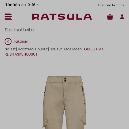
Tänään klo 10
-
16
Toimituskulut alk. 6,90€
Ilmainen toimitus Manner-Suomeen yli 120
Takaisin
Naiset
|
Vaatteet
|
Housut
|
Housut
|
Mos Mosh
|
GILLES TIMAF -
REISITASKUHOUSUT