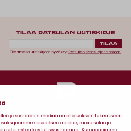
TILAA RATSULAN UUTISKIRJE
Tilaamalla uutiskirjeen hyväksyt
Ratsulan tietosuojaselosteen.
tä
ön ja sosiaalisen median ominaisuuksien tukemiseen
säksi jaamme sosiaalisen median, mainosalan ja
Antinkatu 17, 28100 Pori
oja siitä, miten käytät sivustoamme. Kumppanimme