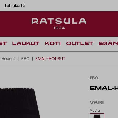
Lahjakortti
Toimituskulut alk
Ilm
et
Laukut
Koti
Outlet
Brän
Housut
|
PBO
|
EMAL-HOUSUT
PBO
EMAL-
VÄRI
Musta