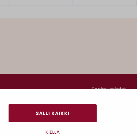
Sopimusehdot
Tietosuojaseloste
Maksutavat
SALLI KAIKKI
KIELLÄ