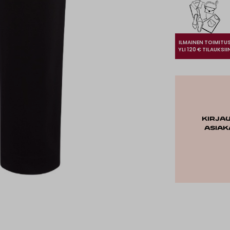
ILMAINEN TOIMITU
YLI 120 € TILAUKSII
Kirja
asiak