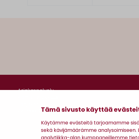
Asiakaspalvelu
Kanta-asiakkuus
Lahjakortti
Tämä sivusto käyttää evästei
Gomee Ratsula Café
Käytämme evästeitä tarjoamamme sisäll
sekä kävijämäärämme analysoimiseen. Li
analytiikka-alan kumppaneillemme tiet