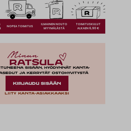
S
ILMAINEN NOUTO
TOIMITUSKULUT
NOPEA TOIMITUS
N
MYYMÄLÄSTÄ
ALKAEN 6,90 €
utuneena sisään, hyödynnät kanta-
asedut ja kerrytät ostohyvitystä
KIRJAUDU SISÄÄN
Liity kanta-asiakkaaksi