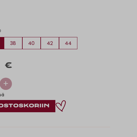
O
38
40
42
44
0 €
+
sä