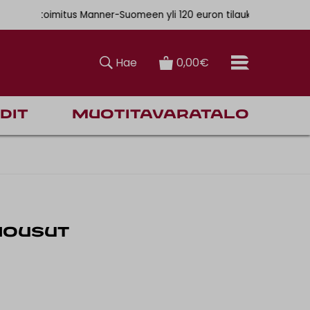
. 6,90€
ainen toimitus Manner-Suomeen yli 120 euron tilauksiin
Hae
0,00€
dit
Muotitavaratalo
HOUSUT