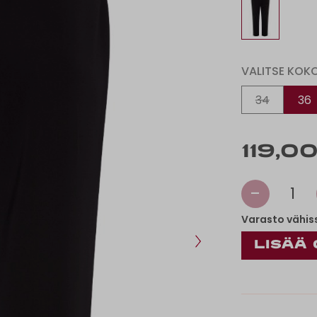
VALITSE KOK
34
36
119,0
-
1
Varasto vähis