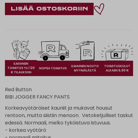
ILMAINEN
ILMAINEN NOUTO
TOIMITUSKULUT
TOIMITUS YLI 120
NOPEA TOIMITUS
MYYMÄLÄSTÄ
ALKAEN 6,90 €
€ TILAUKSIIN
Red Button
BIBI JOGGER FANCY PANTS
Korkeavyötäröiset kauniit ja mukavat housut
rentoon, mutta siistiin menoon. Vetoketjulliset taskut
edessä. Normaali, melko tyköistuva istuvuus.
- korkea vyötärö
- normaali mitoitus