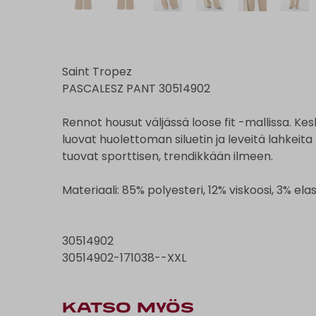
Saint Tropez
PASCALESZ PANT 30514902
Rennot housut väljässä loose fit -mallissa. K
luovat huolettoman siluetin ja leveitä lahkeit
tuovat sporttisen, trendikkään ilmeen.
Materiaali: 85% polyesteri, 12% viskoosi, 3% ela
30514902
30514902-171038--XXL
KATSO MYÖS