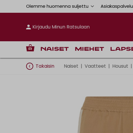
Olemme huomenna suljettu
Asiakaspalvel
Kirjaudu Minun Ratsulaan
Naiset
Miehet
Laps
Takaisin
Naiset
|
Vaatteet
|
Housut
|