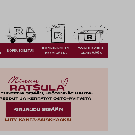
S
ILMAINEN NOUTO
TOIMITUSKULUT
NOPEA TOIMITUS
N
MYYMÄLÄSTÄ
ALKAEN 6,90 €
utuneena sisään, hyödynnät kanta-
asedut ja kerrytät ostohyvitystä
KIRJAUDU SISÄÄN
Liity kanta-asiakkaaksi