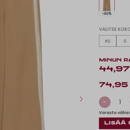
-40%
VALITSE KOK
XS
S
MINUN R
44,97
74,95
-
1
Varasto vähis