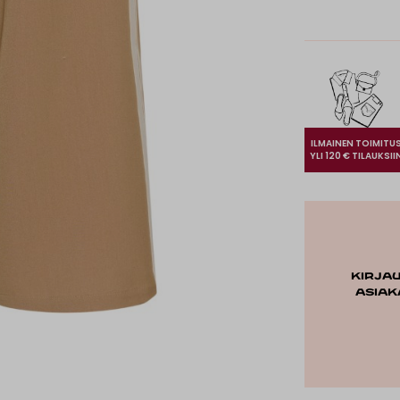
ILMAINEN TOIMITU
YLI 120 € TILAUKSII
Kirja
asiak