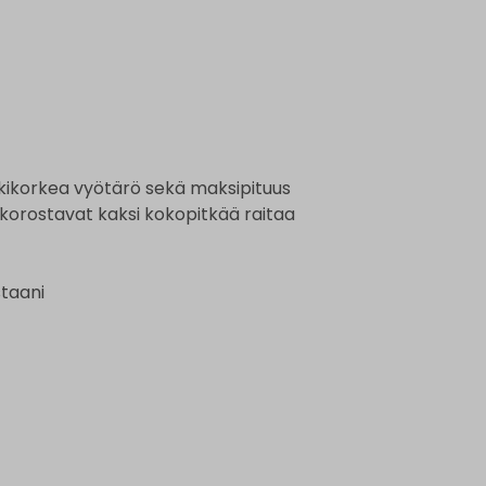
eskikorkea vyötärö sekä maksipituus
a korostavat kaksi kokopitkää raitaa
staani