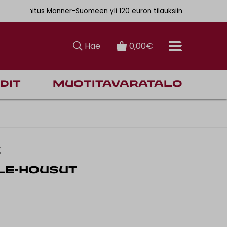
. 6,90€
nen toimitus Manner-Suomeen yli 120 euron tilauksiin
Hae
0,00€
dit
Muotitavaratalo
Z
LE-HOUSUT