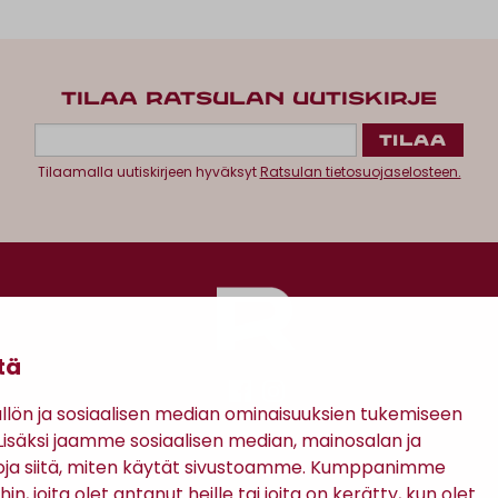
TILAA RATSULAN UUTISKIRJE
Tilaamalla uutiskirjeen hyväksyt
Ratsulan tietosuojaselosteen.
tä
ön ja sosiaalisen median ominaisuuksien tukemiseen
säksi jaamme sosiaalisen median, mainosalan ja
Antinkatu 17, 28100 Pori
oja siitä, miten käytät sivustoamme. Kumppanimme
in, joita olet antanut heille tai joita on kerätty, kun olet