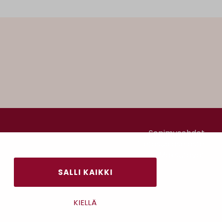
Sopimusehdot
Tietosuojaseloste
Maksutavat
SALLI KAIKKI
KIELLÄ