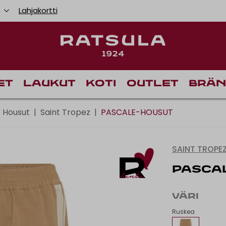
u
Lahjakortti
Toimituskulut alk
Ilmai
et
Laukut
Koti
Outlet
Brän
Housut
|
Saint Tropez
|
PASCALE-HOUSUT
SAINT TROPE
PASCA
VÄRI
Ruskea