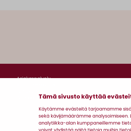
Asiakaspalvelu
Kanta-asiakkuus
Lahjakortti
Tämä sivusto käyttää evästei
Gomee Ratsula Café
Käytämme evästeitä tarjoamamme sisäll
sekä kävijämäärämme analysoimiseen. Li
analytiikka-alan kumppaneillemme tiet
voivat yhdistää näitä tietoja muihin tietoih