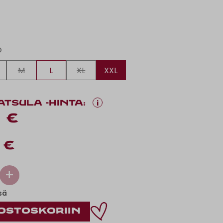
O
M
L
XL
XXL
i
ATSULA -HINTA:
 €
 €
+
sä