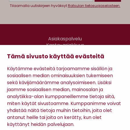
Tilaamalla uutiskirjeen hyväksyt
Ratsulan tietosuojaselosteen.
Asiakaspalvelu
Kanta-asiakkuus
Lahjakortti
Tämä sivusto käyttää evästeitä
Gomee Ratsula Café
Käytämme evästeitä tarjoamamme sisällön ja
Sopimusehdot
sosiaalisen median ominaisuuksien tukemiseen
Tietosuojaseloste
sekä kävijämäärämme analysoimiseen. Lisäksi
Maksutavat
jaamme sosiaalisen median, mainosalan ja
analytiikka-alan kumppaneillemme tietoja siitä,
miten käytät sivustoamme. Kumppanimme voivat
yhdistää näitä tietoja muihin tietoihin, joita olet
antanut heille tai joita on kerätty, kun olet
käyttänyt heidän palvelujaan.