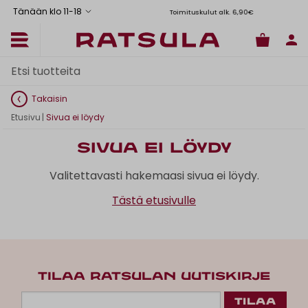
Tänään klo 11
-
18
Toimituskulut alk. 6,90€
Il
Takaisin
Etusivu
|
Sivua ei löydy
Sivua ei löydy
Valitettavasti hakemaasi sivua ei löydy.
Tästä etusivulle
TILAA RATSULAN UUTISKIRJE