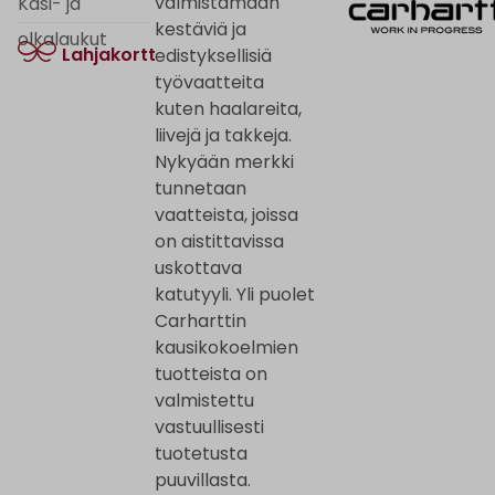
valmistamaan
Käsi- ja
kestäviä ja
olkalaukut
Lahjakortti
edistyksellisiä
työvaatteita
kuten haalareita,
liivejä ja takkeja.
Nykyään merkki
tunnetaan
vaatteista, joissa
on aistittavissa
uskottava
katutyyli. Yli puolet
Carharttin
kausikokoelmien
tuotteista on
valmistettu
vastuullisesti
tuotetusta
puuvillasta.