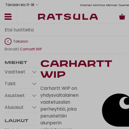
Tänään klo 11
-
18
Toimituskulut alk. 6,90€
Ilmainen toimitus Manner-Suomeen yli 120 eu
Takaisin
Brändit
|
Carhartt WIP
Carhartt
Miehet
Vaatteet
WIP
Takit
Carhartt WIP on
yhdysvaltalainen
Asusteet
vaatetusalan
Alusasut
perheyhtiö, joka
perustettiin
Laukut
alunperin