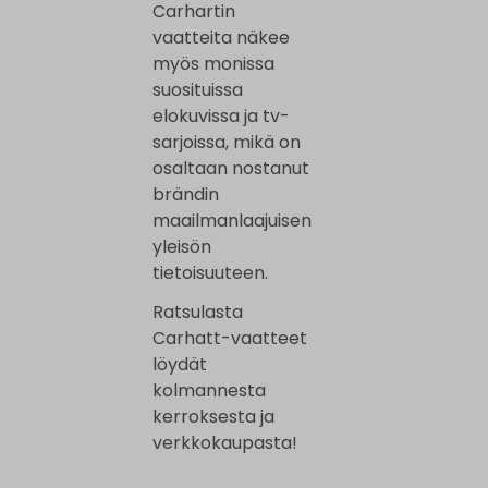
Carhartin
vaatteita näkee
myös monissa
suosituissa
elokuvissa ja tv-
sarjoissa, mikä on
osaltaan nostanut
brändin
maailmanlaajuisen
yleisön
tietoisuuteen.
Ratsulasta
Carhatt-vaatteet
löydät
kolmannesta
kerroksesta ja
verkkokaupasta!