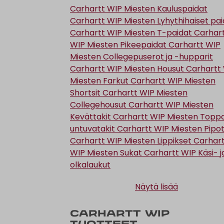
Carhartt WIP Miesten Kauluspaidat
Carhartt WIP Miesten Lyhythihaiset pai
Carhartt WIP Miesten T-paidat
Carhar
WIP Miesten Pikeepaidat
Carhartt WIP
Miesten Collegepuserot ja -hupparit
Carhartt WIP Miesten Housut
Carhartt
Miesten Farkut
Carhartt WIP Miesten
Shortsit
Carhartt WIP Miesten
Collegehousut
Carhartt WIP Miesten
Kevättakit
Carhartt WIP Miesten Toppa
untuvatakit
Carhartt WIP Miesten Pipo
Carhartt WIP Miesten Lippikset
Carhar
WIP Miesten Sukat
Carhartt WIP Käsi- j
olkalaukut
Näytä lisää
Carhartt WIP