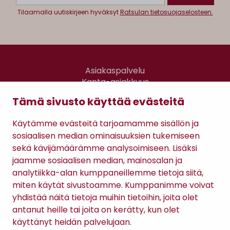
Tilaamalla uutiskirjeen hyväksyt
Ratsulan tietosuojaselosteen.
Asiakaspalvelu
Kanta-asiakkuus
Lahjakortti
Tämä sivusto käyttää evästeitä
Gomee Ratsula Café
Käytämme evästeitä tarjoamamme sisällön ja
Sopimusehdot
sosiaalisen median ominaisuuksien tukemiseen
Tietosuojaseloste
sekä kävijämäärämme analysoimiseen. Lisäksi
Maksutavat
jaamme sosiaalisen median, mainosalan ja
analytiikka-alan kumppaneillemme tietoja siitä,
miten käytät sivustoamme. Kumppanimme voivat
yhdistää näitä tietoja muihin tietoihin, joita olet
antanut heille tai joita on kerätty, kun olet
käyttänyt heidän palvelujaan.