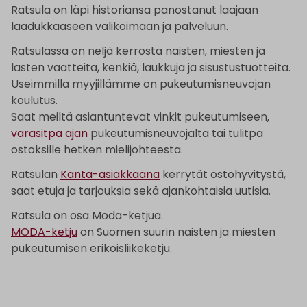
Ratsula on läpi historiansa panostanut laajaan
laadukkaaseen valikoimaan ja palveluun.
Ratsulassa on neljä kerrosta naisten, miesten ja
lasten vaatteita, kenkiä, laukkuja ja sisustustuotteita.
Useimmilla myyjillämme on pukeutumisneuvojan
koulutus.
Saat meiltä asiantuntevat vinkit pukeutumiseen,
varasitpa ajan
pukeutumisneuvojalta tai tulitpa
ostoksille hetken mielijohteesta.
Ratsulan
Kanta-asiakkaana
kerrytät ostohyvitystä,
saat etuja ja tarjouksia sekä ajankohtaisia uutisia.
Ratsula on osa Moda-ketjua.
MODA-ketju
on Suomen suurin naisten ja miesten
pukeutumisen erikoisliikeketju.