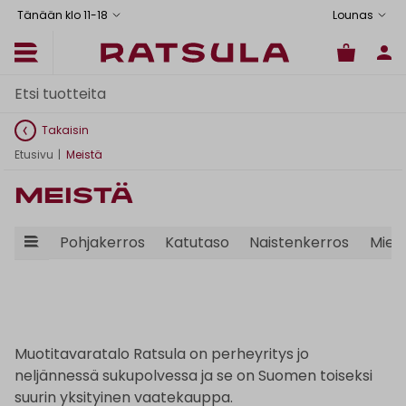
Tänään klo 11
-
18
Lounas
Takaisin
Etusivu
|
Meistä
Meistä
Pohjakerros
Katutaso
Naistenkerros
Mies
Muotitavaratalo Ratsula on perheyritys jo
neljännessä sukupolvessa ja se on Suomen toiseksi
suurin yksityinen vaatekauppa.