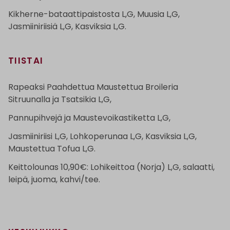
Kikherne-bataattipaistosta L,G, Muusia L,G,
Jasmiiniriisiä L,G, Kasviksia L,G.
TIISTAI
Rapeaksi Paahdettua Maustettua Broileria
Sitruunalla ja Tsatsikia L,G,
Pannupihvejä ja Maustevoikastiketta L,G,
Jasmiiniriisi L,G, Lohkoperunaa L,G, Kasviksia L,G,
Maustettua Tofua L,G.
Keittolounas 10,90€: Lohikeittoa (Norja) L,G, salaatti,
leipä, juoma, kahvi/tee.