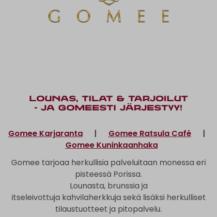
Lounas, tilat & tarjoilut
- ja gomeesti järjestyy!
Gomee Karjaranta
|
Gomee Ratsula Café
|
Gomee Kuninkaanhaka
Gomee tarjoaa herkullisia palveluitaan monessa eri
pisteessä Porissa.
Lounasta, brunssia ja
itseleivottuja kahvilaherkkuja sekä lisäksi herkulliset
tilaustuotteet ja pitopalvelu.