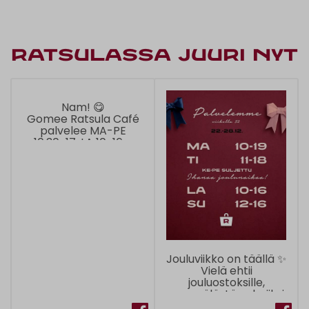
Ratsulassa juuri nyt
Nam! 😋
Gomee Ratsula Café
palvelee MA-PE
10.30-17, LA 10-16 ♥️
• • •
#ratsula #pori
#gomeeratsulacafe
#laskiaispulla
#itsetehty
Jouluviikko on täällä ✨
Vielä ehtii
jouluostoksille,
myymälästä valmiiksi
paketoituna 🤗🎁