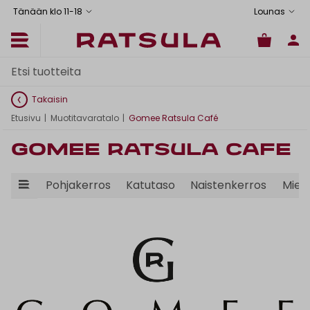
Tänään klo 11
-
18
Lounas
Takaisin
Etusivu
|
Muotitavaratalo
|
Gomee Ratsula Café
Gomee Ratsula Café
Pohjakerros
Katutaso
Naistenkerros
Mies