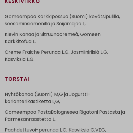
KESKIVIIKKO
Gomeempaa Karkkipossua (Suomi) kevätsipulilla,
seesaminsiemenillä ja Soijamajoa L,
Kievin Kanaa ja Sitruunacremeä, Gomeen
Karkkitofua L,
Creme Fraiche Perunaa L,G, Jasmiiniriisiä L,G,
Kasviksia L,G.
TORSTAI
Nyhtökanaa (Suomi) M,G ja Jogurtti-
korianterikastiketta L,G,
Gomeempaa PastaBolognesea Rigatoni Pastasta ja
Parmesanraastetta L,
Paahdettuvoi-perunaa L,G, Kasviksia G,VEG,