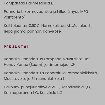
Tofupastaa Parmesanilla L,
Pannaria L, kermavaahtoa ja hilloa (myös M/G
vaihtoehto).
Keittolounas 10,90€: Hernekeittoa M,L,G, salaatti,
leipä, juoma, pannari, kahvi/tee.
PERJANTAI
Rapeaksi Paahdettua Lempeän Mausteista Hot
Honey Kanaa (Suomi) ja Limemajoa L,G,
Rapeaksi Paahdettuja Paneroituja Porsaanleikkeitä,
Maustevoita ja Sitruunanlohkoja L,
Halloum-punajuuripihvejä VL,G, Jasmiiniriisiä L,G,
Kermaperunaa L,G, Kasviksia L,G.