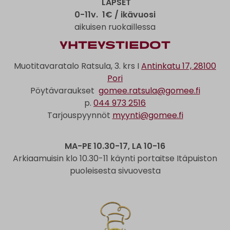
LAPSET
0-11v. 1€ / ikävuosi
aikuisen ruokaillessa
Yhteystiedot
Muotitavaratalo Ratsula, 3. krs I
Antinkatu 17, 28100
Pori
Pöytävaraukset
gomee.ratsula@gomee.fi
p.
044 973 2516
Tarjouspyynnöt
myynti@gomee.fi
MA-PE 10.30-17, LA 10-16
Arkiaamuisin klo 10.30-11 käynti portaitse Itäpuiston
puoleisesta sivuovesta