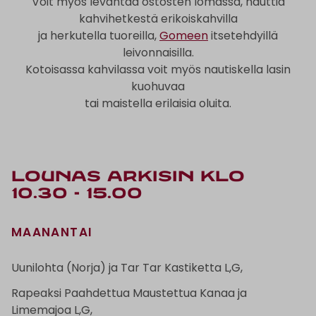
Voit myös levähtää ostosten lomassa, nauttia
kahvihetkestä erikoiskahvilla
ja herkutella tuoreilla,
Gomeen
itsetehdyillä
leivonnaisilla.
Kotoisassa kahvilassa voit myös nautiskella lasin
kuohuvaa
tai maistella erilaisia oluita.
Lounas arkisin klo
10.30 - 15.00
MAANANTAI
Uunilohta (Norja) ja Tar Tar Kastiketta L,G,
Rapeaksi Paahdettua Maustettua Kanaa ja
Limemajoa L,G,