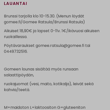
LAUANTAI
Brunssi tarjolla klo 10-15.30. (Menun löydät
gomee.fi/Gomee Ratsula/Brunssi Ratsula)
Aikuiset 18,90€ ja lapset 0-11v. 1€/ikävuosi aikuisen
ruokaillessa.
Pöytävaraukset gomee.ratsula@gomee.fi tai
0449732516.
Gomeen lounas sisältää myös runsaan
salaattipöydän,
ruokajuomat (vesi, maito, kotikalja), leivät sekä
kahvia/teetä.
M=maidoton L=laktoositon G=gluteeniton