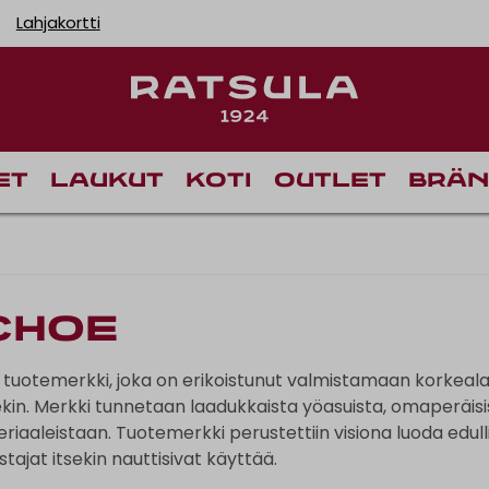
Lahjakortti
Ilmainen toimitus Manner-Suomeen yli 120 euron til
Toimituskulut alk. 
et
Laukut
Koti
Outlet
Brän
Choe
n tuotemerkki, joka on erikoistunut valmistamaan korkeala
illekin. Merkki tunnetaan laadukkaista yöasuista, omaperäis
iaaleistaan. Tuotemerkki perustettiin visiona luoda edulli
stajat itsekin nauttisivat käyttää.