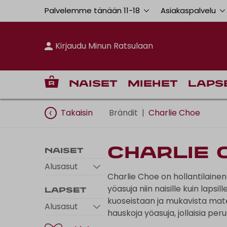
Palvelemme tänään 11
-
18
Asiakaspalvelu
Kirjaudu Minun Ratsulaan
Naiset
Miehet
Laps
Takaisin
Brändit
|
Charlie Choe
Charlie 
Naiset
Alusasut
Charlie Choe on hollantilaine
yöasuja niin naisille kuin laps
Lapset
kuoseistaan ja mukavista mater
Alusasut
hauskoja yöasuja, jollaisia peru