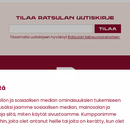
TILAA RATSULAN UUTISKIRJE
Tilaamalla uutiskirjeen hyväksyt
Ratsulan tietosuojaselosteen.
tä
ön ja sosiaalisen median ominaisuuksien tukemiseen
säksi jaamme sosiaalisen median, mainosalan ja
Antinkatu 17, 28100 Pori
oja siitä, miten käytät sivustoamme. Kumppanimme
in, joita olet antanut heille tai joita on kerätty, kun olet