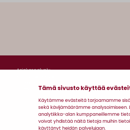
Asiakaspalvelu
Kanta-asiakkuus
Lahjakortti
Tämä sivusto käyttää evästei
Gomee Ratsula Café
Käytämme evästeitä tarjoamamme sisäll
sekä kävijämäärämme analysoimiseen. Li
analytiikka-alan kumppaneillemme tiet
voivat yhdistää näitä tietoja muihin tietoih
käyttänyt heidän palvelujaan.