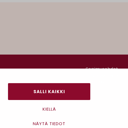
Sopimusehdot
Tietosuojaseloste
Maksutavat
SALLI KAIKKI
KIELLÄ
NÄYTÄ TIEDOT