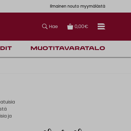
auksiin
6,90€
Ilmainen nouto myymälästä
Hae
0,00€
dit
Muotitavaratalo
atuisia
istä
sia ja