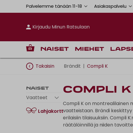
Palvelemme tänään 11
-
18
Asiakaspalvelu
Kirjaudu Minun Ratsulaan
Naiset
Miehet
Laps
Takaisin
Brändit
|
Compli K
Compli K
Naiset
Vaatteet
Compli K on montrealilainen m
vaatteistaan.
Brändi keskittyy
Lahjakortti
erilaisiin tilaisuuksiin.
Compli K:n
räätälöinnillä ja niiden tavoit