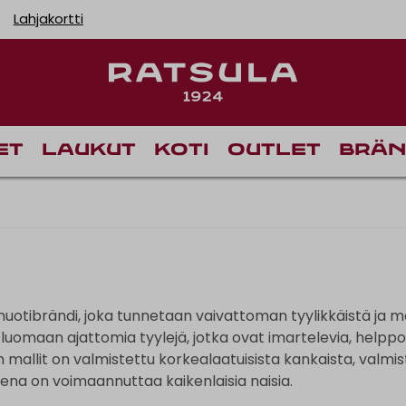
Lahjakortti
Toimituskulut alk
et
Laukut
Koti
Outlet
Brän
uotibrändi, joka tunnetaan vaivattoman tyylikkäistä ja mo
 luomaan ajattomia tyylejä, jotka ovat imartelevia, helppo
 mallit on valmistettu korkealaatuisista kankaista, valmis
teena on voimaannuttaa kaikenlaisia naisia.