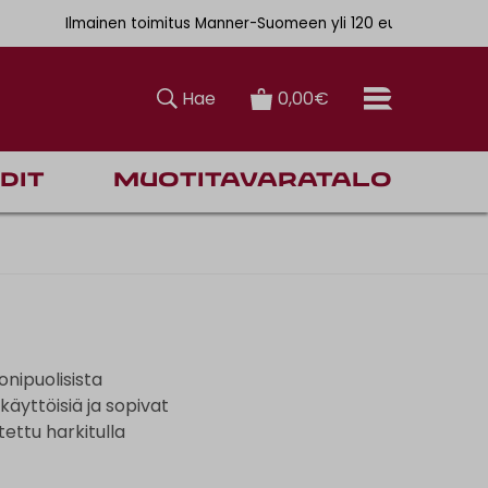
. 6,90€
Ilmainen toimitus Manner-Suomeen yli 120 euron tilauksiin
Hae
0,00€
dit
Muotitavaratalo
nipuolisista
käyttöisiä ja sopivat
tettu harkitulla