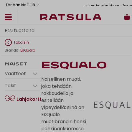
Tänään klo 11
-
18
Toimituskulut alk. 6,90€
Ilmainen toimitus Manner-Suomeen yli 120 euro
Takaisin
Brändit
|
EsQualo
EsQualo
Naiset
Vaatteet
Naisellinen muoti,
Takit
joka tehdään
rakkaudella ja
Lahjakortti
esitellään
ylpeydellä: siinä on
EsQualo
muotibrändin henki
pähkinänkuoressa.