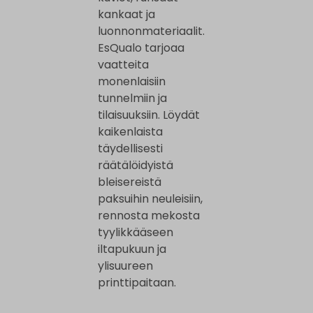
kankaat ja
luonnonmateriaalit.
EsQualo tarjoaa
vaatteita
monenlaisiin
tunnelmiin ja
tilaisuuksiin. Löydät
kaikenlaista
täydellisesti
räätälöidyistä
bleisereistä
paksuihin neuleisiin,
rennosta mekosta
tyylikkääseen
iltapukuun ja
ylisuureen
printtipaitaan.