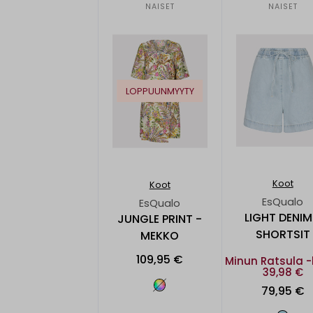
NAISET
NAISET
LOPPUUNMYYTY
Koot
Koot
EsQualo
EsQualo
LIGHT DENIM
JUNGLE PRINT -
SHORTSIT
MEKKO
109,95 €
Minun Ratsula -
39,98 €
79,95 €