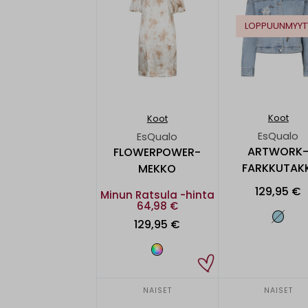
LOPPUUNMYYT
Koot
Koot
EsQualo
EsQualo
ARTWORK
FLOWERPOWER-
FARKKUTAKK
MEKKO
129,95 €
Minun Ratsula -hinta
64,98 €
129,95 €
NAISET
NAISET