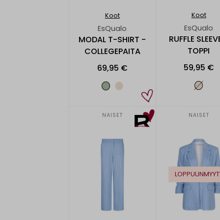
Koot
Koot
EsQualo
EsQualo
RUFFLE SLEEV
MODAL T-SHIRT -
TOPPI
COLLEGEPAITA
59,95 €
69,95 €
NAISET
NAISET
LOPPUUNMYYT