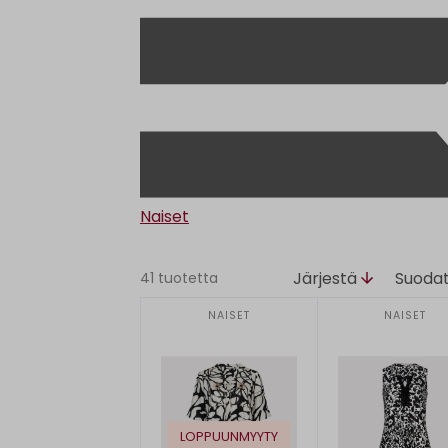
Naiset
Järjestä
Suoda
41 tuotetta
NAISET
NAISET
LOPPUUNMYYTY