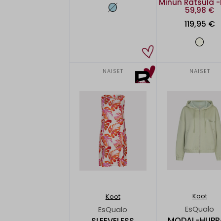
Minun Ratsula -
59,98 €
119,95 €
NAISET
NAISET
Koot
Koot
EsQualo
EsQualo
MODAL-HUPP
SLEEVELESS