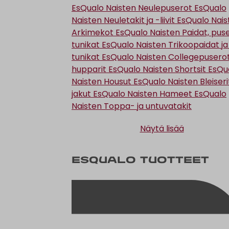
EsQualo Naisten Neulepuserot
EsQualo
Naisten Neuletakit ja -liivit
EsQualo Nais
Arkimekot
EsQualo Naisten Paidat, puse
tunikat
EsQualo Naisten Trikoopaidat ja
tunikat
EsQualo Naisten Collegepuserot
hupparit
EsQualo Naisten Shortsit
EsQu
Naisten Housut
EsQualo Naisten Bleiserit
jakut
EsQualo Naisten Hameet
EsQualo
Naisten Toppa- ja untuvatakit
Näytä lisää
EsQualo tuotteet