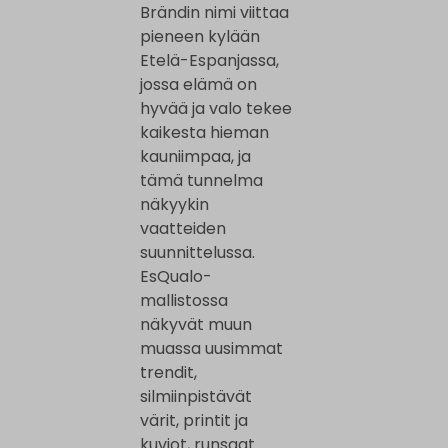
Brändin nimi viittaa
pieneen kylään
Etelä-Espanjassa,
jossa elämä on
hyvää ja valo tekee
kaikesta hieman
kauniimpaa, ja
tämä tunnelma
näkyykin
vaatteiden
suunnittelussa.
EsQualo-
mallistossa
näkyvät muun
muassa uusimmat
trendit,
silmiinpistävät
värit, printit ja
kuviot, runsaat