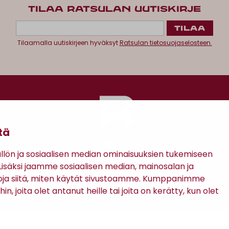
TILAA RATSULAN UUTISKIRJE
Tilaamalla uutiskirjeen hyväksyt
Ratsulan tietosuojaselosteen.
tä
ön ja sosiaalisen median ominaisuuksien tukemiseen
säksi jaamme sosiaalisen median, mainosalan ja
Antinkatu 17, 28100 Pori
oja siitä, miten käytät sivustoamme. Kumppanimme
in, joita olet antanut heille tai joita on kerätty, kun olet