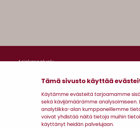
Asiakaspalvelu
Kanta-asiakkuus
Lahjakortti
Tämä sivusto käyttää evästei
Gomee Ratsula Café
Käytämme evästeitä tarjoamamme sisäll
sekä kävijämäärämme analysoimiseen. Li
analytiikka-alan kumppaneillemme tiet
voivat yhdistää näitä tietoja muihin tietoih
käyttänyt heidän palvelujaan.