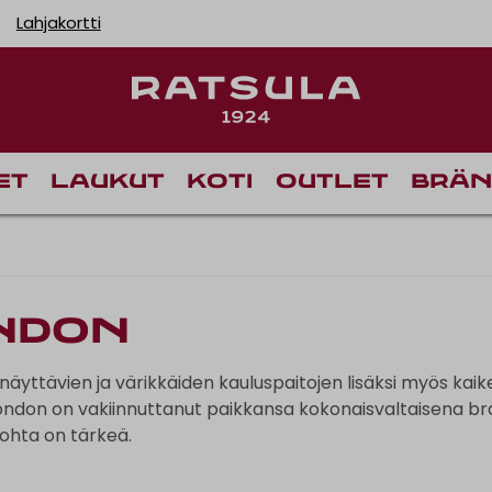
Lahjakortti
Toimituskulut alk
et
Laukut
Koti
Outlet
Brän
ndon
näyttävien ja värikkäiden kauluspaitojen lisäksi myös kaik
London on vakiinnuttanut paikkansa kokonaisvaltaisena brä
kohta on tärkeä.