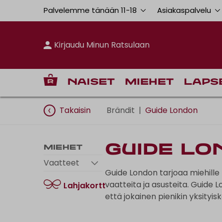
Palvelemme tänään 11
-
18
Asiakaspalvelu
Kirjaudu Minun Ratsulaan
Naiset
Miehet
Laps
Takaisin
Brändit
|
Guide London
Guide Lo
Miehet
Vaatteet
Guide London tarjoaa miehille 
vaatteita ja asusteita. Guide 
Lahjakortti
että jokainen pienikin yksityis