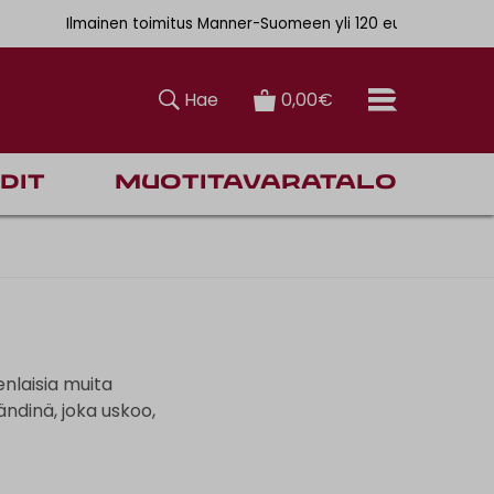
. 6,90€
Ilmainen toimitus Manner-Suomeen yli 120 euron tilauksiin
Hae
0,00€
dit
Muotitavaratalo
enlaisia muita
ndinä, joka uskoo,