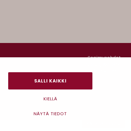
Sopimusehdot
Tietosuojaseloste
Maksutavat
SALLI KAIKKI
KIELLÄ
NÄYTÄ TIEDOT
Asiakaspalvelu