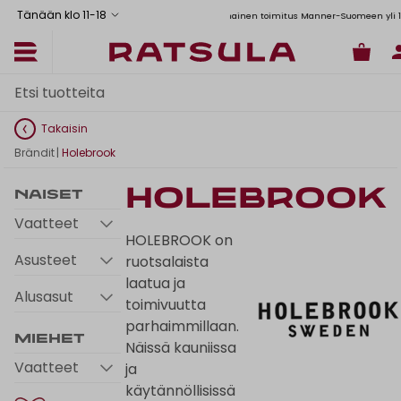
Tänään klo 11
-
18
Toimituskulut alk. 6,90€
Ilmainen toimitus Manner-Suomeen yli 120 euron tilau
Takaisin
Brändit
|
Holebrook
Holebrook
Naiset
Vaatteet
HOLEBROOK on
Asusteet
ruotsalaista
laatua ja
Alusasut
toimivuutta
parhaimmillaan.
Miehet
Näissä kauniissa
Vaatteet
ja
käytännöllisissä