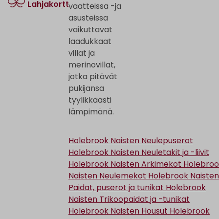
Lahjakortti
vaatteissa -ja
asusteissa
vaikuttavat
laadukkaat
villat ja
merinovillat,
jotka pitävät
pukijansa
tyylikkäästi
lämpimänä.
Holebrook Naisten Neulepuserot
Holebrook Naisten Neuletakit ja -liivit
Holebrook Naisten Arkimekot
Holebroo
Naisten Neulemekot
Holebrook Naisten
Paidat, puserot ja tunikat
Holebrook
Naisten Trikoopaidat ja -tunikat
Holebrook Naisten Housut
Holebrook