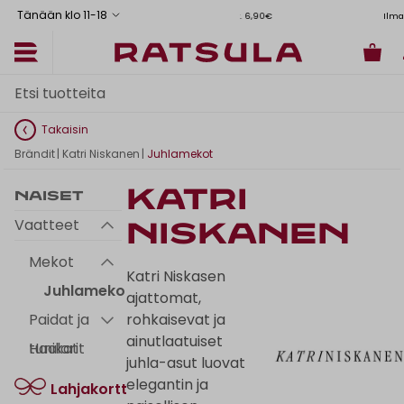
Tänään klo 11
-
18
Toimituskulut alk. 6,90€
Ilmainen toimitus Manner-Suomeen y
Takaisin
Brändit
|
Katri Niskanen
|
Juhlamekot
Katri
Naiset
Vaatteet
Niskanen
Mekot
Katri Niskasen
Juhlamekot
ajattomat,
Paidat ja
rohkaisevat ja
ainutlaatuiset
tunikat
Haalarit
juhla-asut luovat
elegantin ja
Lahjakortti