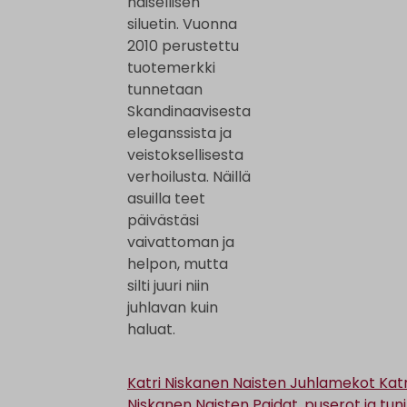
naisellisen
siluetin. Vuonna
2010 perustettu
tuotemerkki
tunnetaan
Skandinaavisesta
eleganssista ja
veistoksellisesta
verhoilusta. Näillä
asuilla teet
päivästäsi
vaivattoman ja
helpon, mutta
silti juuri niin
juhlavan kuin
haluat.
Katri Niskanen Naisten Juhlamekot
Katr
Niskanen Naisten Paidat, puserot ja tun