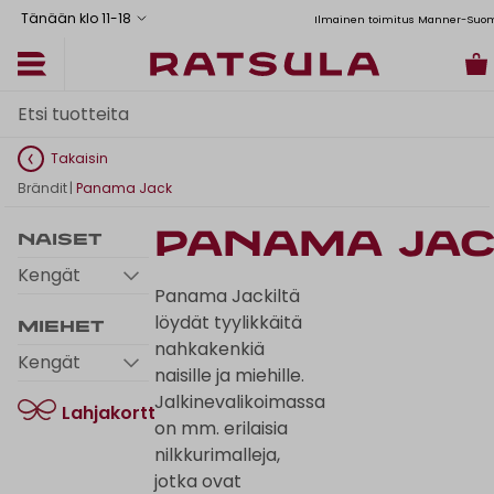
Tänään klo 11
-
18
Toimituskulut alk. 6,90€
Ilmainen toimitus Manner-Suomeen
Takaisin
Brändit
|
Panama Jack
Panama Ja
Naiset
Kengät
Panama Jackiltä
löydät tyylikkäitä
Miehet
nahkakenkiä
Kengät
naisille ja miehille.
Jalkinevalikoimassa
Lahjakortti
on mm. erilaisia
nilkkurimalleja,
jotka ovat