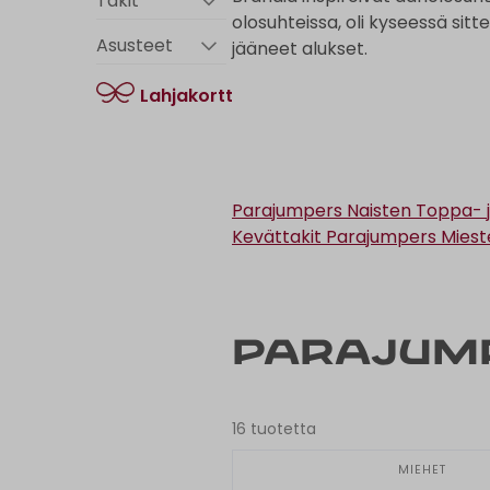
Takit
olosuhteissa, oli kyseessä sitte
Asusteet
jääneet alukset.
Lahjakortti
Parajumpers Naisten Toppa- j
Kevättakit
Parajumpers Miest
Parajum
16 tuotetta
MIEHET