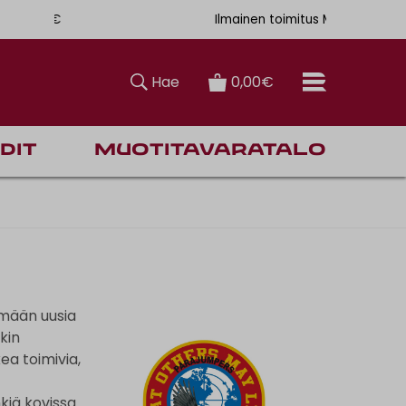
. 6,90€
Ilmainen toimitus Manner-Suomeen yli 120 euron tilauksiin
Hae
0,00€
dit
Muotitavaratalo
imään uusia
kin
ea toimivia,
kiä kovissa