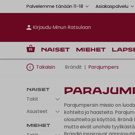
Palvelemme tänään 11
-
18
Asiakaspalvelu
Kirjaudu Minun Ratsulaan
Naiset
Miehet
Laps
Takaisin
Brändit
|
Parajumpers
Parajum
Naiset
Takit
Parajumpersin missio on luoda 
Asusteet
kohteita ja haasteita. Paraju
olosuhteita ja käyttöä. Brändi 
mutta eivät unohda tyylikästä
Miehet
Brändiä inspiroivat ääriolosuh