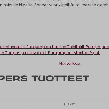
n huipulle kiipeliin jääneet vuorikiipeilijät tai merelle ajel
a untuvatakit
Parajumpers Naisten Talvitakit
Parajumpers
en Toppa- ja untuvatakit
Parajumpers Miesten Pipot
Näytä lisää
pers tuotteet
MIEHET