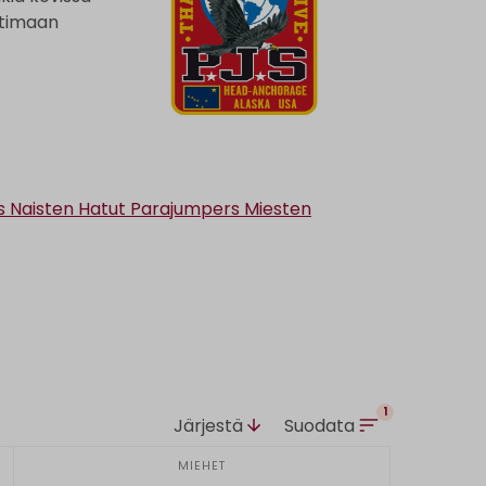
ehtimaan
 Naisten Hatut
Parajumpers Miesten
1
Järjestä
Suodata
MIEHET