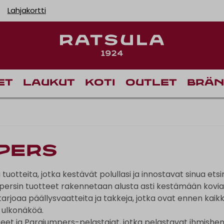
Lahjakortti
Toimituskulut alk
et
Laukut
Koti
Outlet
Brän
pers
tuotteita, jotka kestävät polullasi ja innostavat sinua ets
mpersin tuotteet rakennetaan alusta asti kestämään kovia
tarjoaa päällysvaatteita ja takkeja, jotka ovat ennen kaikk
 ulkonäköä.
teet ja Parajumpers-pelastajat, jotka pelastavat ihmishen