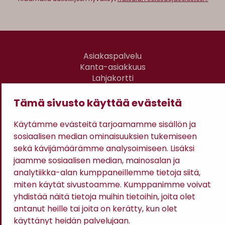
Asiakaspalvelu
Kanta-asiakkuus
Lahjakortti
Gomee Ratsula Café
Tämä sivusto käyttää evästeitä
Sopimusehdot
Tietosuojaseloste
Käytämme evästeitä tarjoamamme sisällön ja
Maksutavat
sosiaalisen median ominaisuuksien tukemiseen
sekä kävijämäärämme analysoimiseen. Lisäksi
jaamme sosiaalisen median, mainosalan ja
analytiikka-alan kumppaneillemme tietoja siitä,
miten käytät sivustoamme. Kumppanimme voivat
yhdistää näitä tietoja muihin tietoihin, joita olet
antanut heille tai joita on kerätty, kun olet
käyttänyt heidän palvelujaan.