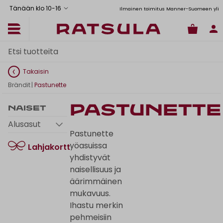
Tänään klo 10
-
16
Toimituskulut alk. 6,90€
Ilmainen toimitus Manner-Suomeen yli 12
Takaisin
Brändit
|
Pastunette
Pastunette
Naiset
Alusasut
Pastunette
yöasuissa
Lahjakortti
yhdistyvät
naisellisuus ja
äärimmäinen
mukavuus.
Ihastu merkin
pehmeisiin