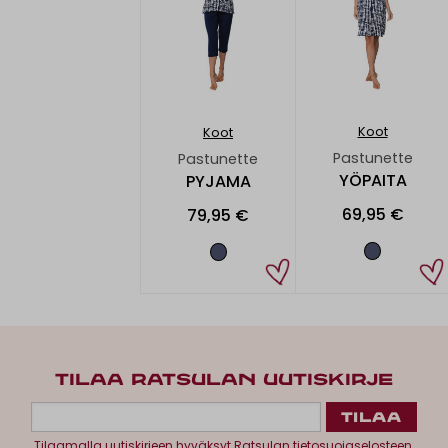
Koot
Koot
Pastunette
Pastunette
YÖPAITA
PYJAMA
69,95 €
79,95 €
TILAA RATSULAN UUTISKIRJE
Tilaamalla uutiskirjeen hyväksyt
Ratsulan tietosuojaselosteen.