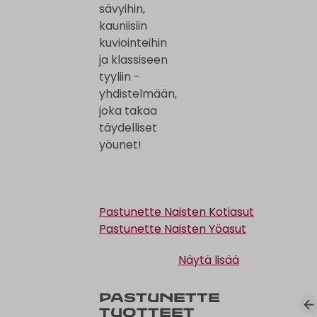
sävyihin,
kauniisiin
kuviointeihin
ja klassiseen
tyyliin -
yhdistelmään,
joka takaa
täydelliset
yöunet!
Pastunette Naisten Kotiasut
Pastunette Naisten Yöasut
Näytä lisää
Pastunette
tuotteet