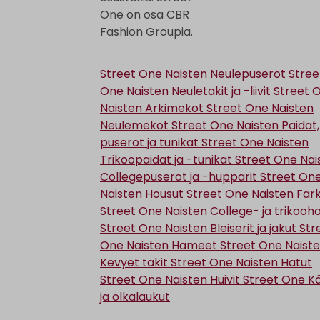
One on osa CBR
Fashion Groupia.
Street One Naisten Neulepuserot
Stree
One Naisten Neuletakit ja -liivit
Street 
Naisten Arkimekot
Street One Naisten
Neulemekot
Street One Naisten Paidat,
puserot ja tunikat
Street One Naisten
Trikoopaidat ja -tunikat
Street One Nai
Collegepuserot ja -hupparit
Street On
Naisten Housut
Street One Naisten Far
Street One Naisten College- ja trikooh
Street One Naisten Bleiserit ja jakut
Str
One Naisten Hameet
Street One Naist
Kevyet takit
Street One Naisten Hatut
Street One Naisten Huivit
Street One Kä
ja olkalaukut