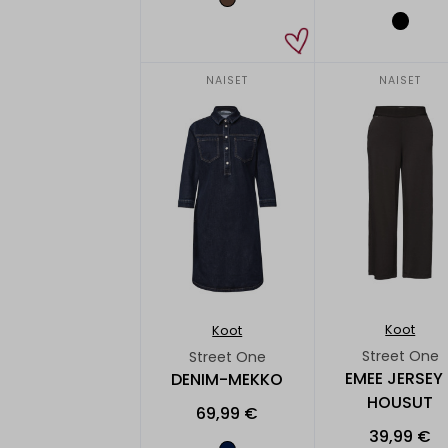
NAISET
NAISET
Koot
Koot
Street One
Street One
EMEE JERSEY 
DENIM-MEKKO
HOUSUT
69,99 €
39,99 €