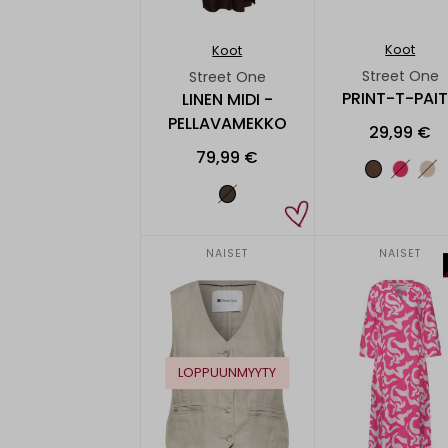
Koot
Koot
Street One
Street One
PRINT-T-PAI
LINEN MIDI -
PELLAVAMEKKO
29,99 €
79,99 €
NAISET
NAISET
LOPPUUNMYYTY