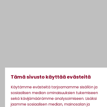
Tämä sivusto käyttää evästeitä
Käytämme evästeitä tarjoamamme sisällön ja
sosiaalisen median ominaisuuksien tukemiseen
sekä kävijämäärämme analysoimiseen. Lisäksi
jaamme sosiaalisen median, mainosalan ja