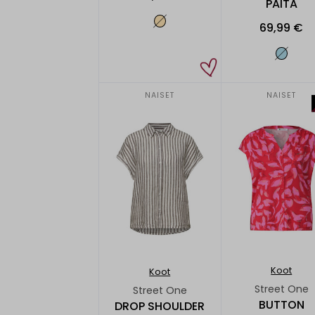
PAITA
69,99 €
NAISET
NAISET
Koot
Koot
Street One
Street One
BUTTON
DROP SHOULDER