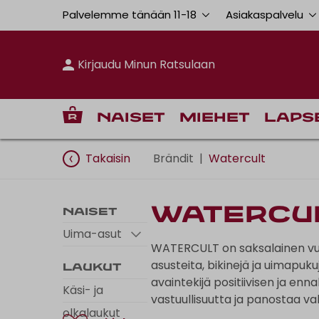
Palvelemme tänään 11
-
18
Asiakaspalvelu
Kirjaudu Minun Ratsulaan
Naiset
Miehet
Laps
Takaisin
Brändit
|
Watercult
Watercu
Naiset
Uima-asut
WATERCULT on saksalainen vuo
asusteita, bikinejä ja uimapuk
Laukut
avaintekijä positiivisen ja e
Käsi- ja
vastuullisuutta ja panostaa va
olkalaukut