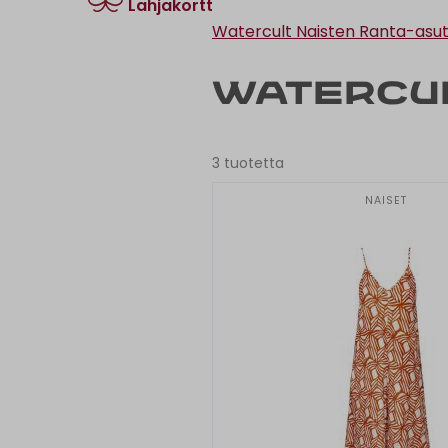
Lahjakortti
Watercult Naisten Ranta-asu
Watercu
3 tuotetta
NAISET