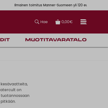
. 6,90€
Ilmainen toimitus Manner-Suomeen yli 120 euron tilauksiin
Hae
0,00€
dit
Muotitavaratalo
kesävaatteita,
Watercult on
aa tuotannossaan
 pitkään.