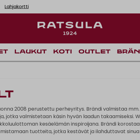
Lahjakortti
Toimituskulut alk
et
Laukut
Koti
Outlet
Brän
lt
nna 2008 perustettu perheyritys. Brändi valmistaa mm. 
uja, jotka valmistetaan käsin hyvän laadun takaamiseksi. 
nnakkoluulottoman kesäelämän inspiroijana. Brändi korost
lmistamaan tuotteita, jotka kestävät ja ilahduttavat sinua