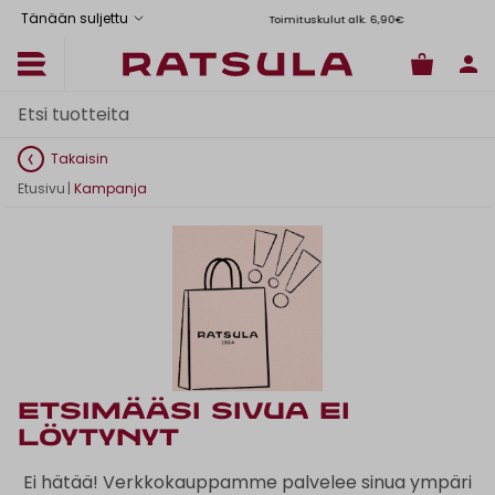
Tänään suljettu
Toimituskulut alk. 6,90€
Il
Takaisin
Etusivu
|
Kampanja
Etsimääsi sivua ei
löytynyt
Ei hätää! Verkkokauppamme palvelee sinua ympäri