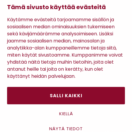
Lahjakortti
Tämä sivusto käyttää evästeitä
Gomee Ratsula Café
Käytämme evästeitä tarjoamamme sisällön ja
Sopimusehdot
sosiaalisen median ominaisuuksien tukemiseen
Tietosuojaseloste
sekä kävijämäärämme analysoimiseen. Lisäksi
Maksutavat
jaamme sosiaalisen median, mainosalan ja
analytiikka-alan kumppaneillemme tietoja siitä,
miten käytät sivustoamme. Kumppanimme voivat
yhdistää näitä tietoja muihin tietoihin, joita olet
antanut heille tai joita on kerätty, kun olet
käyttänyt heidän palvelujaan.
SALLI KAIKKI
Antinkatu 17, 28100 Pori
KIELLÄ
NÄYTÄ TIEDOT
Asiakaspalvelu