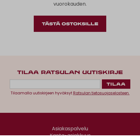
vuorokauden.
TÄSTÄ OSTOKSILLE
TILAA RATSULAN UUTISKIRJE
Tilaamalla uutiskirjeen hyväksyt
Ratsulan tietosuojaselosteen.
Asiakaspalvelu
Kanta-asiakkuus