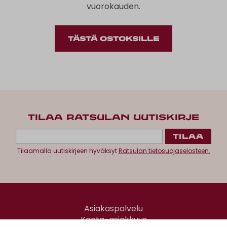
vuorokauden.
TÄSTÄ OSTOKSILLE
TILAA RATSULAN UUTISKIRJE
Tilaamalla uutiskirjeen hyväksyt
Ratsulan tietosuojaselosteen.
Asiakaspalvelu
Kanta-asiakkuus