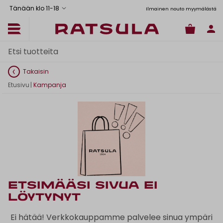
Tänään klo 11
-
18
tus Manner-Suomeen yli 120 euron tilauksiin
Toimituskulut alk. 6,90€
Ilmainen nouto myymälästä
Takaisin
Etusivu
|
Kampanja
Etsimääsi sivua ei
löytynyt
Ei hätää! Verkkokauppamme palvelee sinua ympäri