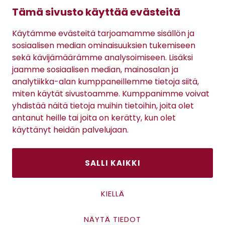
Lahjakortti
Tämä sivusto käyttää evästeitä
Gomee Ratsula Café
Käytämme evästeitä tarjoamamme sisällön ja
Sopimusehdot
sosiaalisen median ominaisuuksien tukemiseen
Tietosuojaseloste
sekä kävijämäärämme analysoimiseen. Lisäksi
Maksutavat
jaamme sosiaalisen median, mainosalan ja
analytiikka-alan kumppaneillemme tietoja siitä,
miten käytät sivustoamme. Kumppanimme voivat
yhdistää näitä tietoja muihin tietoihin, joita olet
antanut heille tai joita on kerätty, kun olet
käyttänyt heidän palvelujaan.
SALLI KAIKKI
Antinkatu 17, 28100 Pori
KIELLÄ
NÄYTÄ TIEDOT
Asiakaspalvelu