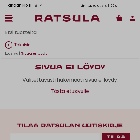
Tänään klo 11
-
18
Toimituskulut alk. 6,90€
Il
Takaisin
Etusivu
|
Sivua ei löydy
Sivua ei löydy
Valitettavasti hakemaasi sivua ei löydy.
Tästä etusivulle
TILAA RATSULAN UUTISKIRJE