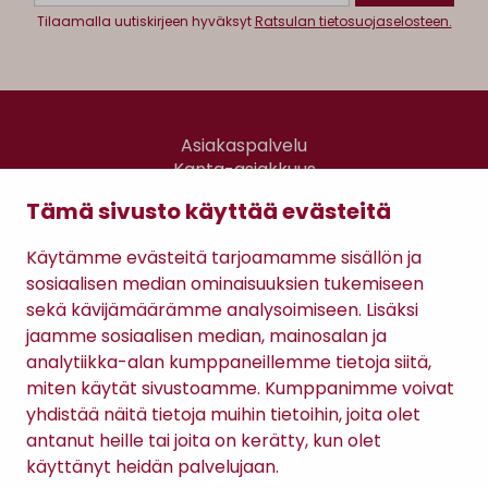
Tilaamalla uutiskirjeen hyväksyt
Ratsulan tietosuojaselosteen.
Asiakaspalvelu
Kanta-asiakkuus
Lahjakortti
Tämä sivusto käyttää evästeitä
Gomee Ratsula Café
Käytämme evästeitä tarjoamamme sisällön ja
Sopimusehdot
sosiaalisen median ominaisuuksien tukemiseen
Tietosuojaseloste
sekä kävijämäärämme analysoimiseen. Lisäksi
Maksutavat
jaamme sosiaalisen median, mainosalan ja
analytiikka-alan kumppaneillemme tietoja siitä,
miten käytät sivustoamme. Kumppanimme voivat
yhdistää näitä tietoja muihin tietoihin, joita olet
antanut heille tai joita on kerätty, kun olet
käyttänyt heidän palvelujaan.