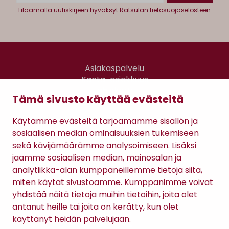
Tilaamalla uutiskirjeen hyväksyt
Ratsulan tietosuojaselosteen.
Asiakaspalvelu
Kanta-asiakkuus
Lahjakortti
Tämä sivusto käyttää evästeitä
Gomee Ratsula Café
Käytämme evästeitä tarjoamamme sisällön ja
Sopimusehdot
sosiaalisen median ominaisuuksien tukemiseen
Tietosuojaseloste
sekä kävijämäärämme analysoimiseen. Lisäksi
Maksutavat
jaamme sosiaalisen median, mainosalan ja
analytiikka-alan kumppaneillemme tietoja siitä,
miten käytät sivustoamme. Kumppanimme voivat
yhdistää näitä tietoja muihin tietoihin, joita olet
antanut heille tai joita on kerätty, kun olet
käyttänyt heidän palvelujaan.