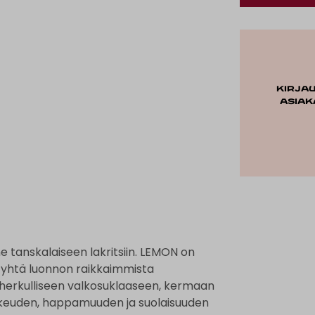
Kirja
asiak
ne tanskalaiseen lakritsiin. LEMON on
a yhtä luonnon raikkaimmista
u herkulliseen valkosuklaaseen, kermaan
makeuden, happamuuden ja suolaisuuden