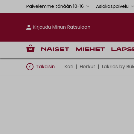
Palvelemme tänään 10
-
16
Asiakaspalvelu
Kirjaudu Minun Ratsulaan
Naiset
Miehet
Laps
Takaisin
Koti
|
Herkut
|
Lakrids by Bü