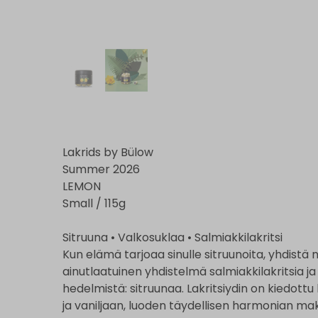
Lakrids by Bülow
Summer 2026
LEMON
Small / 115g
Sitruuna • Valkosuklaa • Salmiakkilakritsi
Kun elämä tarjoaa sinulle sitruunoita, yhdistä 
ainutlaatuinen yhdistelmä salmiakkilakritsia j
hedelmistä: sitruunaa. Lakritsiydin on kiedott
ja vaniljaan, luoden täydellisen harmonian 