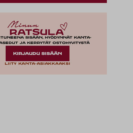
utuneena sisään, hyödynnät kanta-
asedut ja kerrytät ostohyvitystä
KIRJAUDU SISÄÄN
Liity kanta-asiakkaaksi