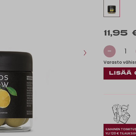
11,95 
-
1
Varasto vähis
ILMAINEN TOIMITU
YLI 120 € TILAUKSII