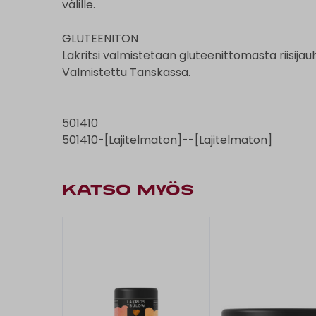
välille.
GLUTEENITON
Lakritsi valmistetaan gluteenittomasta riisijau
Valmistettu Tanskassa.
501410
501410-[Lajitelmaton]--[Lajitelmaton]
KATSO MYÖS