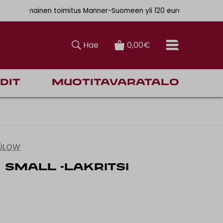
. 6,90€
Ilmainen toimitus Manner-Suomeen yli 120 euron tilauksiin
Hae
0,00€
dit
Muotitavaratalo
BÜLOW
SMALL -LAKRITSI