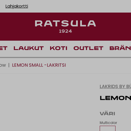
Lahjakortti
Toimituskulut alk
et
Laukut
Koti
Outlet
Brän
low
|
LEMON SMALL -LAKRITSI
LAKRIDS BY 
LEMON 
VÄRI
Multicolor