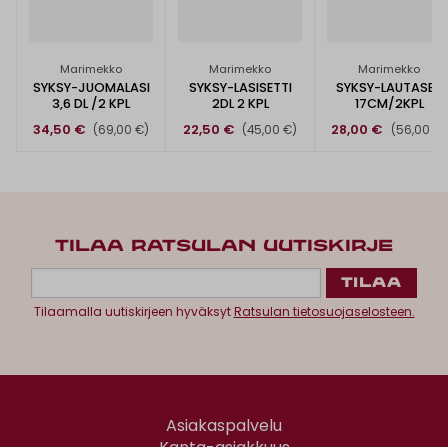
Marimekko
Marimekko
Marimekko
SYKSY-JUOMALASI
SYKSY-LASISETTI
SYKSY-LAUTASET
3,6 DL /2 KPL
2DL 2 KPL
17CM/2KPL
34,50 €
22,50 €
28,00 €
(69,00 €)
(45,00 €)
(56,00 €)
TILAA RATSULAN UUTISKIRJE
Tilaamalla uutiskirjeen hyväksyt
Ratsulan tietosuojaselosteen.
Asiakaspalvelu
Kanta-asiakkuus