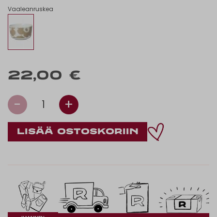
Vaaleanruskea
22,00 €
-
+
1