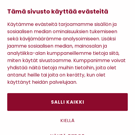
Lahjakortti
Tämä sivusto käyttää evästeitä
Gomee Ratsula Café
Käytämme evästeitä tarjoamamme sisällön ja
Sopimusehdot
sosiaalisen median ominaisuuksien tukemiseen
Tietosuojaseloste
sekä kävijämäärämme analysoimiseen. Lisäksi
Maksutavat
jaamme sosiaalisen median, mainosalan ja
analytiikka-alan kumppaneillemme tietoja siitä,
miten käytät sivustoamme. Kumppanimme voivat
yhdistää näitä tietoja muihin tietoihin, joita olet
antanut heille tai joita on kerätty, kun olet
käyttänyt heidän palvelujaan.
SALLI KAIKKI
Antinkatu 17, 28100 Pori
KIELLÄ