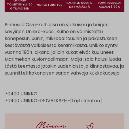
ILMAINEN
ILMAINEN NOUTO
TOIMITUSKULUT
TOIMITUS YLI 120
NOPEA TOIMITUS
MYYMÄLÄSTÄ
ALKAEN 6,90 €
€ TILAUKSIIN
Pienessä Oiva-kulhossa on valkoisen ja beigen
sävyinen Unikko-kuosi. Kulho on valmistettu
konepesun, uunin, mikroaaltouunin ja pakastuksen
kestävästä valkoisesta keramiikasta. Unikko syntyi
vuonna 1964, aikana, jolloin kukat eivät kuuluneet
Marimekon kuviomaailmaan. Maija Isola halusi luoda
tästä teemasta jotakin uudenlaista ja kiinnostavaa, ja
suunnitteli kokonaisen sarjan vahvoja kukkakuoseja.
70400 UNIKKO
70400 UNIKKO-180VALKBEI--[Lajitelmaton]