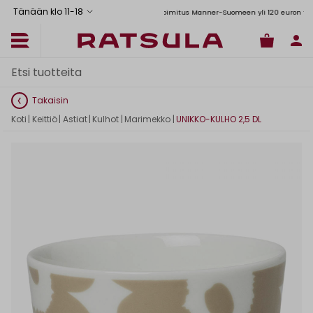
Tänään klo 11
-
18
Toimituskulut alk. 6,90€
Ilmainen toimitus Manner-Suomeen yli 120 euron tilauksi
Takaisin
Koti
|
Keittiö
|
Astiat
|
Kulhot
|
Marimekko
|
UNIKKO-KULHO 2,5 DL