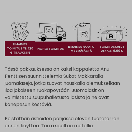
ILMAINEN
ILMAINEN NOUTO
TOIMITUSKULUT
TOIMITUS YLI 120
NOPEA TOIMITUS
MYYMÄLÄSTÄ
ALKAEN 6,90 €
€ TILAUKSIIN
Tässä pakkauksessa on kaksi kappaletta Anu
Penttisen suunnittelemia Sukat Makkaralla -
juomalaseja, jotka tuovat hauskalla olemuksellaan
iloa jokaiseen ruokapöytään. Juomalasit on
valmistettu suupuhalletusta lasista ja ne ovat
konepesun kestäviä.
Poistathan astioiden pohjassa olevan tuotetarran
ennen käyttöä. Tarra sisältää metallia.