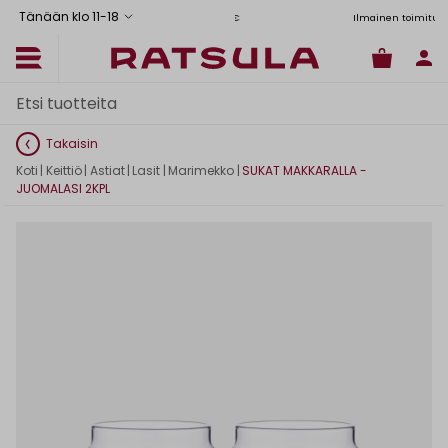
Tänään klo 11
-
18
Toimituskulut alk. 6,90€
Ilmainen toimitus Manner-Suomeen yli 120
Takaisin
Koti
|
Keittiö
|
Astiat
|
Lasit
|
Marimekko
|
SUKAT MAKKARALLA -
JUOMALASI 2KPL