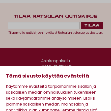
TILAA RATSULAN UUTISKIRJE
Tilaamalla uutiskirjeen hyväksyt
Ratsulan tietosuojaselosteen.
Asiakaspalvelu
Kanta-asiakkuus
Lahjakortti
Tämä sivusto käyttää evästeitä
Gomee Ratsula Café
Käytämme evästeitä tarjoamamme sisällön ja
Sopimusehdot
sosiaalisen median ominaisuuksien tukemiseen
Tietosuojaseloste
sekä kävijämäärämme analysoimiseen. Lisäksi
Maksutavat
jaamme sosiaalisen median, mainosalan ja
analytiikka-alan kumppaneillemme tietoja siitä,