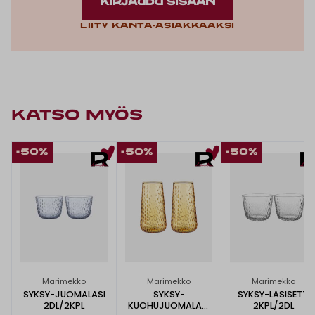
KIRJAUDU SISÄÄN
Liity kanta-asiakkaaksi
KATSO MYÖS
-50%
-50%
-50%
Marimekko
Marimekko
Marimekko
SYKSY-JUOMALASI
SYKSY-
SYKSY-LASISETTI
2DL/2KPL
KUOHUJUOMALASI
2KPL/2DL