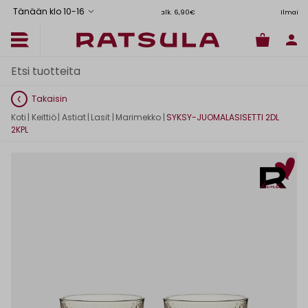
Tänään klo 10
-
16
Toimituskulut alk. 6,90€
Ilmainen toimitus Manner-Suomeen yl
Takaisin
Koti
|
Keittiö
|
Astiat
|
Lasit
|
Marimekko
|
SYKSY-JUOMALASISETTI 2DL
2KPL