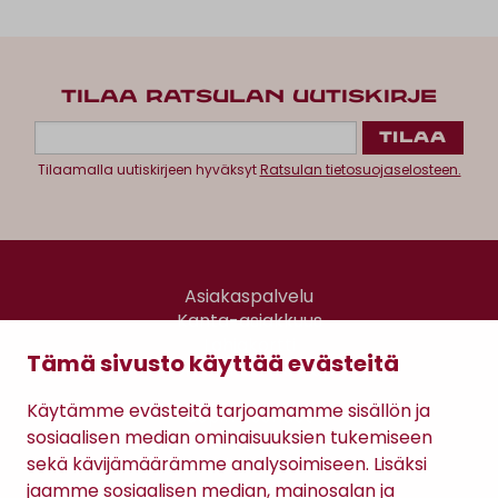
TILAA RATSULAN UUTISKIRJE
Tilaamalla uutiskirjeen hyväksyt
Ratsulan tietosuojaselosteen.
Asiakaspalvelu
Kanta-asiakkuus
Lahjakortti
Tämä sivusto käyttää evästeitä
Gomee Ratsula Café
Käytämme evästeitä tarjoamamme sisällön ja
Sopimusehdot
sosiaalisen median ominaisuuksien tukemiseen
Tietosuojaseloste
sekä kävijämäärämme analysoimiseen. Lisäksi
Maksutavat
jaamme sosiaalisen median, mainosalan ja