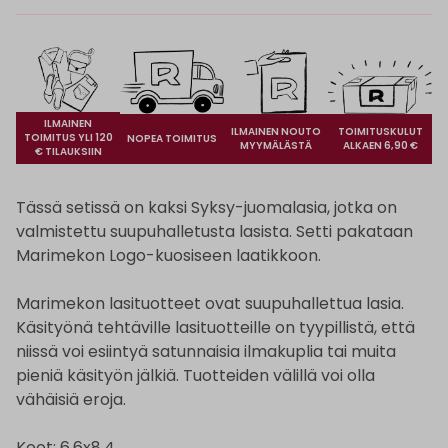
ILMAINEN
ILMAINEN NOUTO
TOIMITUSKULUT
TOIMITUS YLI 120
NOPEA TOIMITUS
MYYMÄLÄSTÄ
ALKAEN 6,90 €
€ TILAUKSIIN
Tässä setissä on kaksi Syksy-juomalasia, jotka on
valmistettu suupuhalletusta lasista. Setti pakataan
Marimekon Logo-kuosiseen laatikkoon.
Marimekon lasituotteet ovat suupuhallettua lasia.
Käsityönä tehtäville lasituotteille on tyypillistä, että
niissä voi esiintyä satunnaisia ilmakuplia tai muita
pieniä käsityön jälkiä. Tuotteiden välillä voi olla
vähäisiä eroja.
Koot: 6,6x8,4