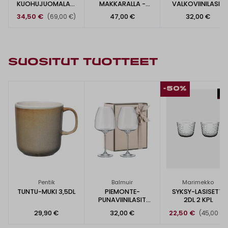
KUOHUJUOMALASI
MAKKARALLA -
VALKOVIINILASIT
2KPL
JUOMALASI 2KPL
440ML
34,50 €
47,00 €
32,00 €
(69,00 €)
SUOSITUT TUOTTEET
-50%
Pentik
Balmuir
Marimekko
TUNTU-MUKI 3,5DL
PIEMONTE-
SYKSY-LASISETTI
PUNAVIINILASIT
2DL 2 KPL
610ML
29,90 €
32,00 €
22,50 €
(45,00 €)