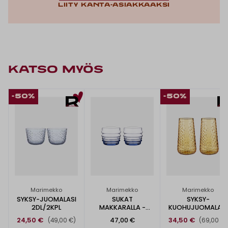
Liity kanta-asiakkaaksi
KATSO MYÖS
-50%
-50%
Marimekko
Marimekko
Marimekko
SYKSY-JUOMALASI
SUKAT
SYKSY-
2DL/2KPL
MAKKARALLA -
KUOHUJUOMALASI
JUOMALASI 2KPL
2KPL
24,50 €
47,00 €
34,50 €
(49,00 €)
(69,00 €)