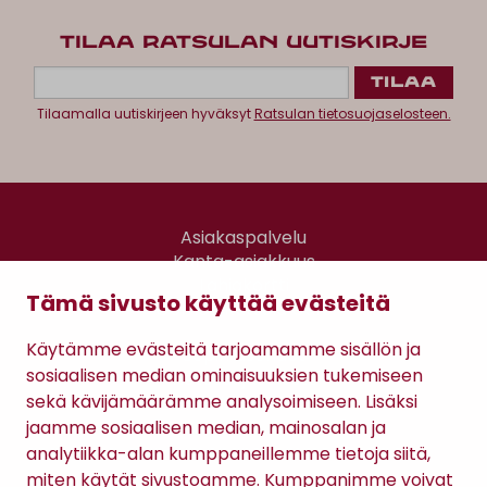
TILAA RATSULAN UUTISKIRJE
Tilaamalla uutiskirjeen hyväksyt
Ratsulan tietosuojaselosteen.
Asiakaspalvelu
Kanta-asiakkuus
Lahjakortti
Tämä sivusto käyttää evästeitä
Gomee Ratsula Café
Käytämme evästeitä tarjoamamme sisällön ja
Sopimusehdot
sosiaalisen median ominaisuuksien tukemiseen
Tietosuojaseloste
sekä kävijämäärämme analysoimiseen. Lisäksi
Maksutavat
jaamme sosiaalisen median, mainosalan ja
analytiikka-alan kumppaneillemme tietoja siitä,
miten käytät sivustoamme. Kumppanimme voivat