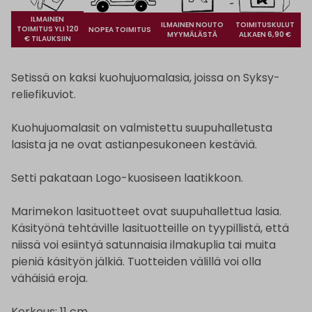
ILMAINEN
ILMAINEN NOUTO
TOIMITUSKULUT
TOIMITUS YLI 120
NOPEA TOIMITUS
MYYMÄLÄSTÄ
ALKAEN 6,90 €
€ TILAUKSIIN
Setissä on kaksi kuohujuomalasia, joissa on Syksy-
reliefikuviot.
Kuohujuomalasit on valmistettu suupuhalletusta
lasista ja ne ovat astianpesukoneen kestäviä.
Setti pakataan Logo-kuosiseen laatikkoon.
Marimekon lasituotteet ovat suupuhallettua lasia.
Käsityönä tehtäville lasituotteille on tyypillistä, että
niissä voi esiintyä satunnaisia ilmakuplia tai muita
pieniä käsityön jälkiä. Tuotteiden välillä voi olla
vähäisiä eroja.
Korkeus: 11 cm