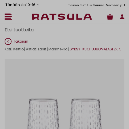
Tänään klo 10
-
16
Toimituskulut alk. 6,90€
Ilmainen toimitus Manner-Suomeen yli 120 eur
Takaisin
Koti
|
Keittiö
|
Astiat
|
Lasit
|
Marimekko
|
SYKSY-KUOHUJUOMALASI 2KPL