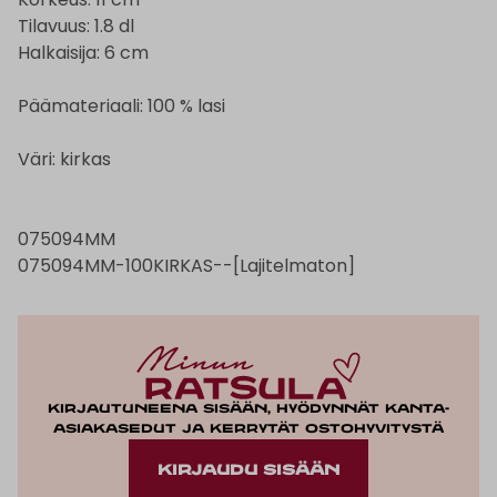
Tilavuus: 1.8 dl
Halkaisija: 6 cm
Päämateriaali: 100 % lasi
Väri: kirkas
075094MM
075094MM-100KIRKAS--[Lajitelmaton]
Kirjautuneena sisään, hyödynnät kanta-
asiakasedut ja kerrytät ostohyvitystä
KIRJAUDU SISÄÄN