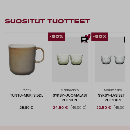
SUOSITUT TUOTTEET
-50%
-50%
Pentik
Marimekko
Marimekko
TUNTU-MUKI 3,5DL
SYKSY-JUOMALASI
SYKSY-LASISETTI
2DL 2KPL
2DL 2 KPL
29,90 €
24,50 €
22,50 €
(49,00 €)
(45,00 €)