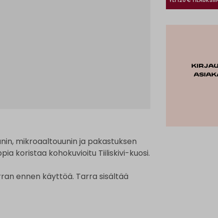
YLI 120 € TILAUKSII
Kirja
asiak
nin, mikroaaltouunin ja pakastuksen
a koristaa kohokuvioitu Tiiliskivi-kuosi.
rran ennen käyttöä. Tarra sisältää