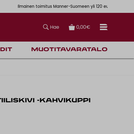
. 6,90€
Ilmainen toimitus Manner-Suomeen yli 120 euron tilauksiin
Hae
0,00€
dit
Muotitavaratalo
TIILISKIVI -KAHVIKUPPI