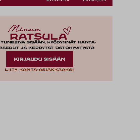
N
MYYMÄLÄSTÄ
ALKAEN 6,90 €
utuneena sisään, hyödynnät kanta-
asedut ja kerrytät ostohyvitystä
KIRJAUDU SISÄÄN
Liity kanta-asiakkaaksi