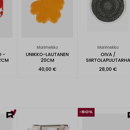
Marimekko
Marimekko
O -
UNIKKO-LAUTANEN
OIVA /
12CM
20CM
SIIRTOLAPUUTARH
LAUTANEN 20CM
40,00 €
28,00 €
-50%