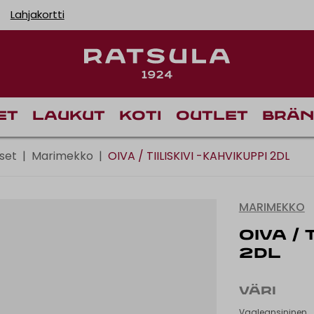
Lahjakortti
Toimituskulut alk
et
Laukut
Koti
Outlet
Brän
set
|
Marimekko
|
OIVA / TIILISKIVI -KAHVIKUPPI 2DL
MARIMEKKO
OIVA / 
2DL
VÄRI
Vaaleansininen