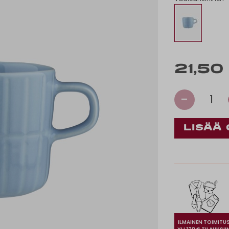
21,50
-
1
ILMAINEN TOIMITU