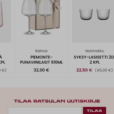
Balmuir
Marimekko
Ä
PIEMONTE-
SYKSY-LASISETTI 2D
KPL
PUNAVIINILASIT 610ML
2 KPL
32,00 €
22,50 €
0 €)
(45,00 €)
TILAA RATSULAN UUTISKIRJE