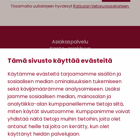
Tilaamalla uutiskirjeen hyväksyt
Ratsulan tietosuojaselosteen.
Asiakaspalvelu
Kanta-asiakkuus
Lahjakortti
Tämä sivusto käyttää evästeitä
Gomee Ratsula Café
Käytämme evästeitä tarjoamamme sisällön ja
Sopimusehdot
sosiaalisen median ominaisuuksien tukemiseen
Tietosuojaseloste
sekä kävijämäärämme analysoimiseen. Lisäksi
Maksutavat
jaamme sosiaalisen median, mainosalan ja
analytiikka-alan kumppaneillemme tietoja siitä,
miten käytät sivustoamme. Kumppanimme voivat
yhdistää näitä tietoja muihin tietoihin, joita olet
antanut heille tai joita on kerätty, kun olet
käyttänyt heidän palvelujaan.