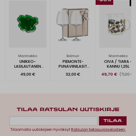
-30%
Marimekko
Balmuir
Marimekko
UNIKKO-
PIEMONTE-
OIVA / TIARA -
LASILAUTANEN
PUNAVIINILASIT
KANNU 1,25L
20CM
610ML
49,00 €
32,00 €
49,70 €
(71,00 €)
TILAA RATSULAN UUTISKIRJE
Tilaamalla uutiskirjeen hyväksyt
Ratsulan tietosuojaselosteen.