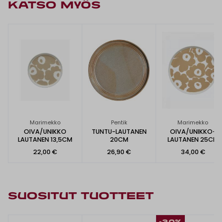
KATSO MYÖS
Marimekko
Pentik
Marimekko
OIVA/UNIKKO
TUNTU-LAUTANEN
OIVA/UNIKKO-
LAUTANEN 13,5CM
20CM
LAUTANEN 25CM
22,00 €
26,90 €
34,00 €
SUOSITUT TUOTTEET