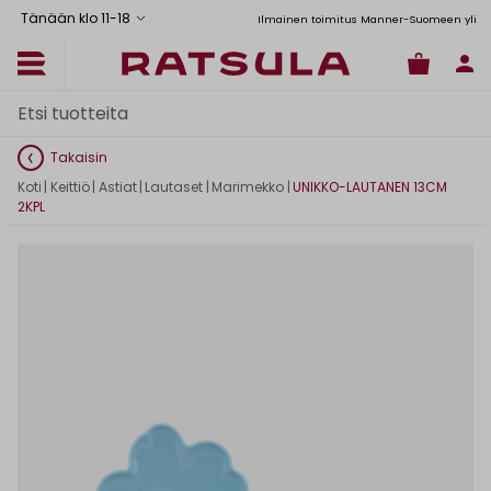
Tänään klo 11
-
18
Toimituskulut alk. 6,90€
Ilmainen toimitus Manner-Suomeen yli 120 
Takaisin
Koti
|
Keittiö
|
Astiat
|
Lautaset
|
Marimekko
|
UNIKKO-LAUTANEN 13CM
2KPL