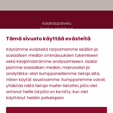
Asiakaspalvelu
Kanta-asiakkuus
Lahjakortti
Tämä sivusto käyttää evästeitä
Gomee Ratsula Café
Käytämme evästeitä tarjoamamme sisällön ja
Sopimusehdot
sosiaalisen median ominaisuuksien tukemiseen
Tietosuojaseloste
sekä kävijämäärämme analysoimiseen. Lisäksi
Maksutavat
jaamme sosiaalisen median, mainosalan ja
analytiikka-alan kumppaneillemme tietoja siitä,
miten käytät sivustoamme. Kumppanimme voivat
yhdistää näitä tietoja muihin tietoihin, joita olet
antanut heille tai joita on kerätty, kun olet
käyttänyt heidän palvelujaan.