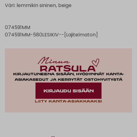
Väri: lemmikin sininen, beige
074591MM
074591MM-580LESIKIV--[Lajitelmaton]
Kirjautuneena sisään, hyödynnät kanta-
asiakasedut ja kerrytät ostohyvitystä
KIRJAUDU SISÄÄN
Liity kanta-asiakkaaksi