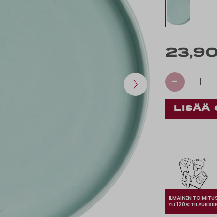
23,90
-
1
ILMAINEN TOIMITU
YLI 120 € TILAUKSII