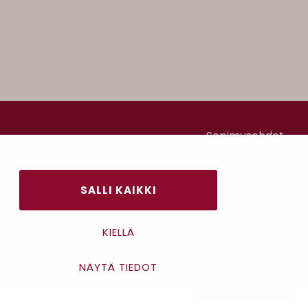
Sopimusehdot
Tietosuojaseloste
Maksutavat
SALLI KAIKKI
KIELLÄ
NÄYTÄ TIEDOT
Asiakaspalvelu