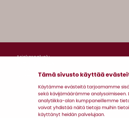
Asiakaspalvelu
Kanta-asiakkuus
Lahjakortti
Tämä sivusto käyttää evästei
Gomee Ratsula Café
Käytämme evästeitä tarjoamamme sisäll
sekä kävijämäärämme analysoimiseen. Li
analytiikka-alan kumppaneillemme tiet
voivat yhdistää näitä tietoja muihin tietoih
käyttänyt heidän palvelujaan.