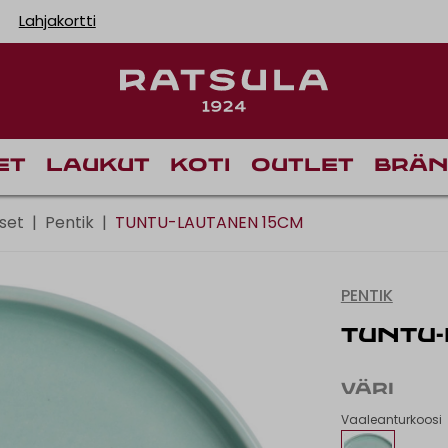
Lahjakortti
Toimituskulut alk
et
Laukut
Koti
Outlet
Brän
set
|
Pentik
|
TUNTU-LAUTANEN 15CM
PENTIK
TUNTU
VÄRI
Vaaleanturkoosi