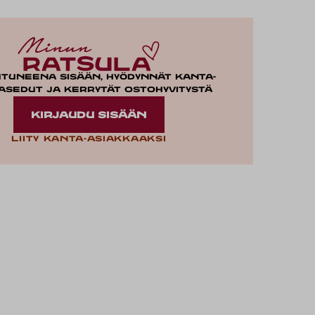
utuneena sisään, hyödynnät kanta-
asedut ja kerrytät ostohyvitystä
KIRJAUDU SISÄÄN
Liity kanta-asiakkaaksi