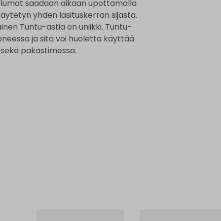
 valumat saadaan aikaan upottamalla
käytetyn yhden lasituskerran sijasta.
kainen Tuntu-astia on uniikki. Tuntu-
oneessa ja sitä voi huoletta käyttää
a sekä pakastimessa.