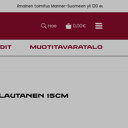
. 6,90€
Ilmainen toimitus Manner-Suomeen yli 120 euron tilauksiin
Hae
0,00€
dit
Muotitavaratalo
-LAUTANEN 15CM