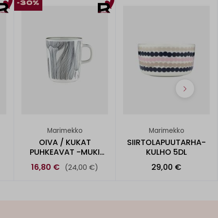
-30%
Marimekko
Marimekko
OIVA / KUKAT
SIIRTOLAPUUTARHA-
PUHKEAVAT -MUKI
KULHO 5DL
2,5DL
16,80 €
29,00 €
(24,00 €)