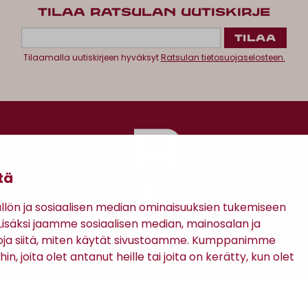
TILAA RATSULAN UUTISKIRJE
Tilaamalla uutiskirjeen hyväksyt
Ratsulan tietosuojaselosteen.
tä
ön ja sosiaalisen median ominaisuuksien tukemiseen
säksi jaamme sosiaalisen median, mainosalan ja
Antinkatu 17, 28100 Pori
oja siitä, miten käytät sivustoamme. Kumppanimme
in, joita olet antanut heille tai joita on kerätty, kun olet