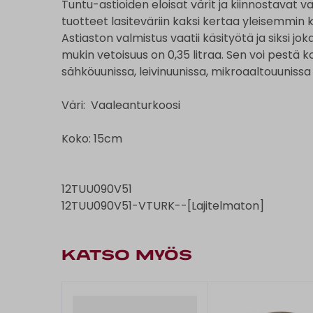
Tuntu-astioiden eloisat värit ja kiinnostavat
tuotteet lasiteväriin kaksi kertaa yleisemmin 
Astiaston valmistus vaatii käsityötä ja siksi jo
mukin vetoisuus on 0,35 litraa. Sen voi pestä k
sähköuunissa, leivinuunissa, mikroaaltouuniss
Väri: Vaaleanturkoosi
Koko: 15cm
12TUU090V51
12TUU090V51-VTURK--[Lajitelmaton]
KATSO MYÖS