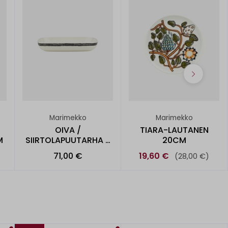
Marimekko
Marimekko
OIVA /
TIARA-LAUTANEN
M
SIIRTOLAPUUTARHA -
20CM
TARJOILUASTIA
71,00 €
19,60 €
(28,00 €)
18X25CM