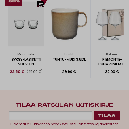
-50%
Marimekko
Pentik
Balmuir
SYKSY-LASISETTI
TUNTU-MUKI 3,5DL
PIEMONTE-
2DL 2 KPL
PUNAVIINILASIT
610ML
22,50 €
29,90 €
32,00 €
(45,00 €)
TILAA RATSULAN UUTISKIRJE
Tilaamalla uutiskirjeen hyväksyt
Ratsulan tietosuojaselosteen.