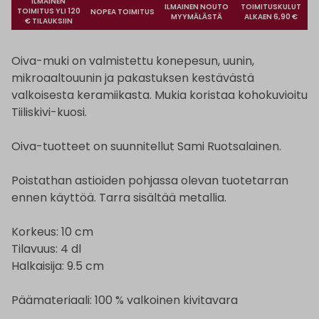
ILMAINEN
ILMAINEN NOUTO
TOIMITUSKULUT
TOIMITUS YLI 120
NOPEA TOIMITUS
MYYMÄLÄSTÄ
ALKAEN 6,90 €
€ TILAUKSIIN
Oiva-muki on valmistettu konepesun, uunin,
mikroaaltouunin ja pakastuksen kestävästä
valkoisesta keramiikasta. Mukia koristaa kohokuvioitu
Tiiliskivi-kuosi.
Oiva-tuotteet on suunnitellut Sami Ruotsalainen.
Poistathan astioiden pohjassa olevan tuotetarran
ennen käyttöä. Tarra sisältää metallia.
Korkeus: 10 cm
Tilavuus: 4 dl
Halkaisija: 9.5 cm
Päämateriaali: 100 % valkoinen kivitavara