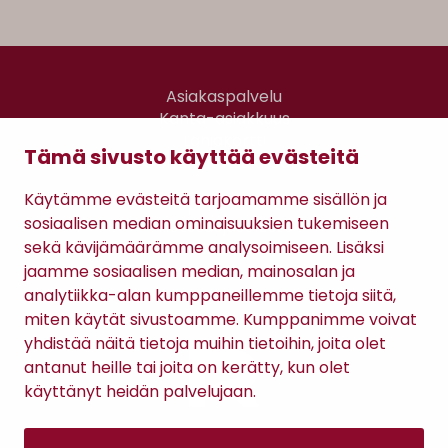
Asiakaspalvelu
Kanta-asiakkuus
Lahjakortti
Tämä sivusto käyttää evästeitä
Gomee Ratsula Café
Käytämme evästeitä tarjoamamme sisällön ja
Sopimusehdot
sosiaalisen median ominaisuuksien tukemiseen
Tietosuojaseloste
sekä kävijämäärämme analysoimiseen. Lisäksi
Maksutavat
jaamme sosiaalisen median, mainosalan ja
analytiikka-alan kumppaneillemme tietoja siitä,
miten käytät sivustoamme. Kumppanimme voivat
yhdistää näitä tietoja muihin tietoihin, joita olet
antanut heille tai joita on kerätty, kun olet
käyttänyt heidän palvelujaan.