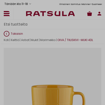
Tänään klo 11
-
18
Toimituskulut alk. 6,90€
Ilmainen toimitus Manner-Suomeen yli 120
Takaisin
Koti
|
Keittiö
|
Astiat
|
Mukit
|
Marimekko
|
OIVA / TIILISKIVI -MUKI 4DL