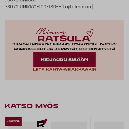
73072 UNIKKO-100-180--[Lajitelmaton]
Kirjautuneena sisään, hyödynnät kanta-
asiakasedut ja kerrytät ostohyvitystä
KIRJAUDU SISÄÄN
Liity kanta-asiakkaaksi
KATSO MYÖS
-30%