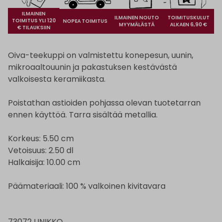
ILMAINEN
ILMAINEN NOUTO
TOIMITUSKULUT
TOIMITUS YLI 120
NOPEA TOIMITUS
MYYMÄLÄSTÄ
ALKAEN 6,90 €
€ TILAUKSIIN
Oiva-teekuppi on valmistettu konepesun, uunin,
mikroaaltouunin ja pakastuksen kestävästä
valkoisesta keramiikasta.
Poistathan astioiden pohjassa olevan tuotetarran
ennen käyttöä. Tarra sisältää metallia.
Korkeus: 5.50 cm
Vetoisuus: 2.50 dl
Halkaisija: 10.00 cm
Päämateriaali: 100 % valkoinen kivitavara
73072 UNIKKO