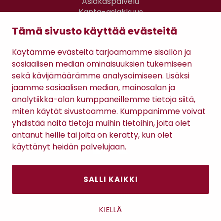
Asiakaspalvelu
Kanta-asiakkuus
Lahjakortti
Tämä sivusto käyttää evästeitä
Gomee Ratsula Café
Käytämme evästeitä tarjoamamme sisällön ja
Sopimusehdot
sosiaalisen median ominaisuuksien tukemiseen
Tietosuojaseloste
sekä kävijämäärämme analysoimiseen. Lisäksi
Maksutavat
jaamme sosiaalisen median, mainosalan ja
analytiikka-alan kumppaneillemme tietoja siitä,
miten käytät sivustoamme. Kumppanimme voivat
yhdistää näitä tietoja muihin tietoihin, joita olet
antanut heille tai joita on kerätty, kun olet
käyttänyt heidän palvelujaan.
SALLI KAIKKI
Antinkatu 17, 28100 Pori
KIELLÄ