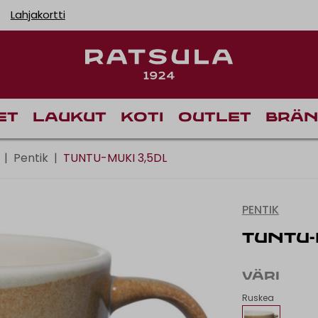
Lahjakortti
Toimituskulut alk
et
Laukut
Koti
Outlet
Brän
|
Pentik
|
TUNTU-MUKI 3,5DL
PENTIK
TUNTU-
VÄRI
Ruskea