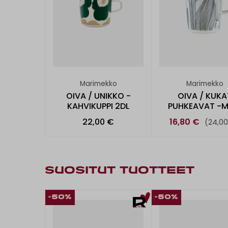
Marimekko
Marimekko
OIVA / UNIKKO -
OIVA / KUKA
KAHVIKUPPI 2DL
PUHKEAVAT -M
2,5DL
22,00 €
16,80 €
(24,0
SUOSITUT TUOTTEET
-50%
-50%