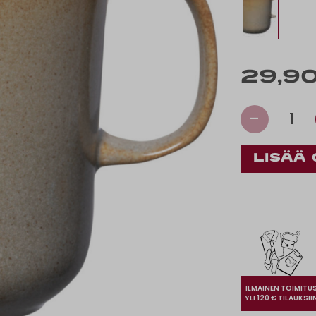
29,90
-
1
ILMAINEN TOIMITU
YLI 120 € TILAUKSII