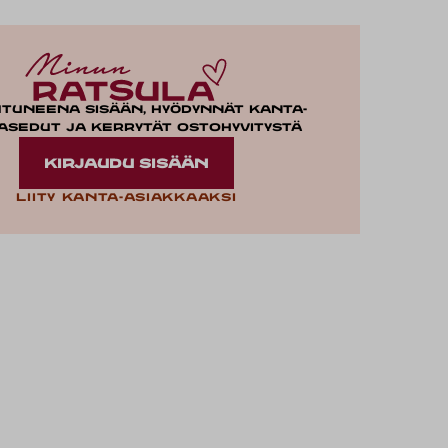
utuneena sisään, hyödynnät kanta-
asedut ja kerrytät ostohyvitystä
KIRJAUDU SISÄÄN
Liity kanta-asiakkaaksi