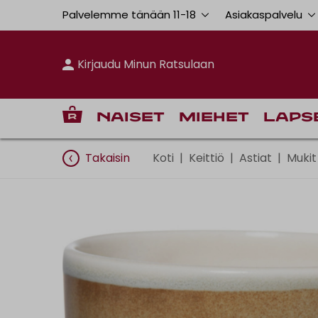
Palvelemme tänään 11
-
18
Asiakaspalvelu
Kirjaudu Minun Ratsulaan
Naiset
Miehet
Laps
Takaisin
Koti
|
Keittiö
|
Astiat
|
Mukit