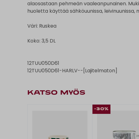
alaosastaan pehmeän vaaleanpunainen. Mukin 
huoletta käyttää sähköuunissa, leivinuunissa,
Väri: Ruskea
Koko: 3,5 DL
12TUU050D61
12TUU050D61-HARLV--[Lajitelmaton]
KATSO MYÖS
-30%