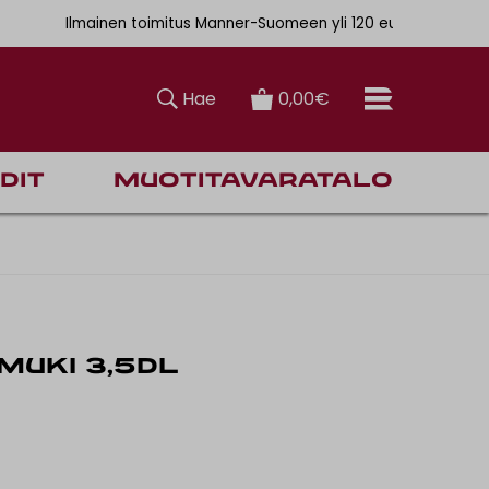
. 6,90€
Ilmainen toimitus Manner-Suomeen yli 120 euron tilauksiin
Hae
0,00€
dit
Muotitavaratalo
MUKI 3,5DL