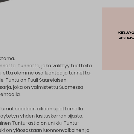
Kirja
asiak
istama.
netta. Tunnetta, joka välittyy tuotteita
ä, että olemme osa luontoa ja tunnetta,
. Tuntu on Tuuli Saarelaisen
sarja, joka on valmistettu Suomessa
ehtaalla.
 valumat saadaan aikaan upottamalla
käytetyn yhden lasituskerran sijasta.
kainen Tuntu-astia on uniikki. Tuntu-
muki on yläosastaan luonnonvalkoinen ja