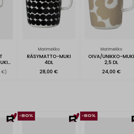
Marimekko
Marimekko
T
RÄSYMATTO-MUKI
OIVA/UNIKKO-MUK
UKI
4DL
2,5 DL
28,00 €
24,00 €
0 €)
-50%
-50%