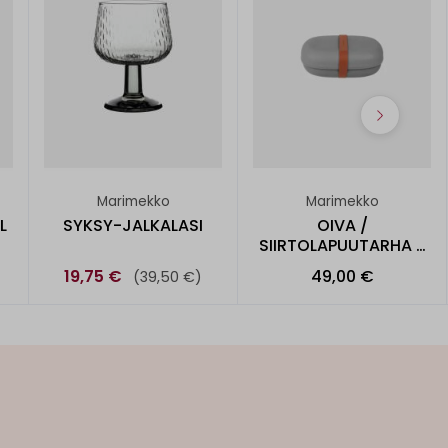
Marimekko
Marimekko
L
SYKSY-JALKALASI
OIVA /
SIIRTOLAPUUTARHA -
EVÄSRASIA 4DL
19,75 €
49,00 €
(39,50 €)