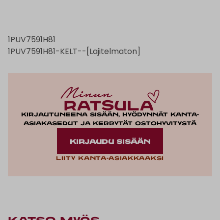
1PUV7591H81
1PUV7591H81-KELT--[Lajitelmaton]
Kirjautuneena sisään, hyödynnät kanta-
asiakasedut ja kerrytät ostohyvitystä
KIRJAUDU SISÄÄN
Liity kanta-asiakkaaksi