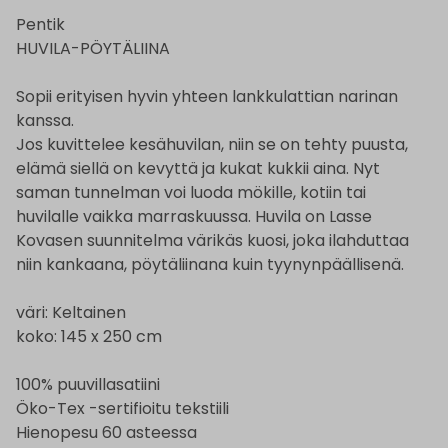
Pentik
HUVILA-PÖYTÄLIINA
Sopii erityisen hyvin yhteen lankkulattian narinan
kanssa.
Jos kuvittelee kesähuvilan, niin se on tehty puusta,
elämä siellä on kevyttä ja kukat kukkii aina. Nyt
saman tunnelman voi luoda mökille, kotiin tai
huvilalle vaikka marraskuussa. Huvila on Lasse
Kovasen suunnitelma värikäs kuosi, joka ilahduttaa
niin kankaana, pöytäliinana kuin tyynynpäällisenä.
väri: Keltainen
koko: 145 x 250 cm
100% puuvillasatiini
Öko-Tex -sertifioitu tekstiili
Hienopesu 60 asteessa