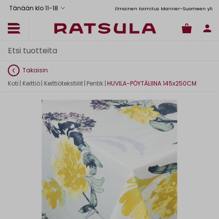
Tänään klo 11
-
18
Toimituskulut alk. 6,90€
Ilmainen toimitus Manner-Suomeen yli 120
Takaisin
Koti
|
Keittiö
|
Keittiötekstiilit
|
Pentik
|
HUVILA-PÖYTÄLIINA 145x250CM