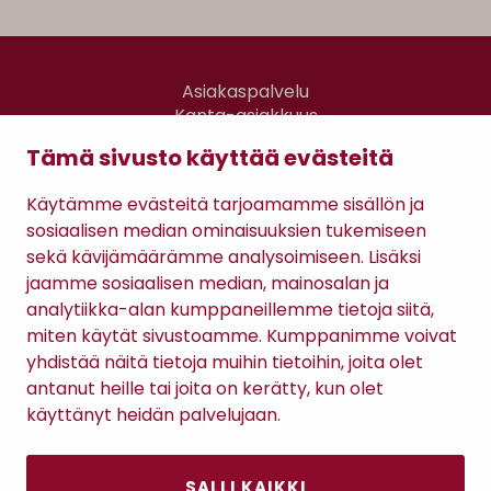
Asiakaspalvelu
Kanta-asiakkuus
Lahjakortti
Tämä sivusto käyttää evästeitä
Gomee Ratsula Café
Käytämme evästeitä tarjoamamme sisällön ja
Sopimusehdot
sosiaalisen median ominaisuuksien tukemiseen
Tietosuojaseloste
sekä kävijämäärämme analysoimiseen. Lisäksi
Maksutavat
jaamme sosiaalisen median, mainosalan ja
analytiikka-alan kumppaneillemme tietoja siitä,
miten käytät sivustoamme. Kumppanimme voivat
yhdistää näitä tietoja muihin tietoihin, joita olet
antanut heille tai joita on kerätty, kun olet
käyttänyt heidän palvelujaan.
SALLI KAIKKI