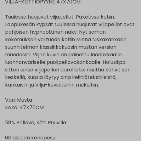
VILJA-KEITTIÖPYYHE 47X70CM
Tuulessa huojuvat viljapellot. Paketissa kotiin.
Loppukesän kypsät tuulessa huojuvat viljapellot ovat
pohjoisen hypnoottinen näky. Nyt saman
kokemuksen voi tuoda kotiin Minna Niskakankaan
suunnitelman klassikkokuosin mustan version
muodossa. Viljan kuvio on painettu laadukkaalle
luonnonväriselle puolipellavakankaalle. Halusitpa
sitten uinua viljapellon äärellä tai nauttia kahvit sen
keskellä, kuosia löytyy aina keittiötekstiileistä,
kankaisiin ja Vilja-kuvioituihin mukeihin.
Väri: Musta
Koko: 47X70CM
58% Pellava, 42% Puuvilla
60 asteen konepesu