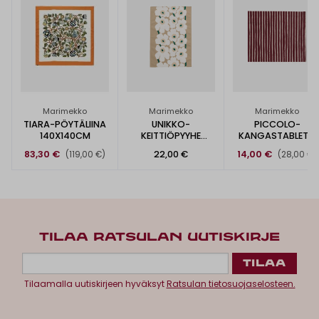
Marimekko
Marimekko
Marimekko
TIARA-PÖYTÄLIINA
UNIKKO-
PICCOLO-
140X140CM
KEITTIÖPYYHE
KANGASTABLETTI
47X70CM
35X40CM
83,30 €
22,00 €
14,00 €
(119,00 €)
(28,00 €)
TILAA RATSULAN UUTISKIRJE
Tilaamalla uutiskirjeen hyväksyt
Ratsulan tietosuojaselosteen.