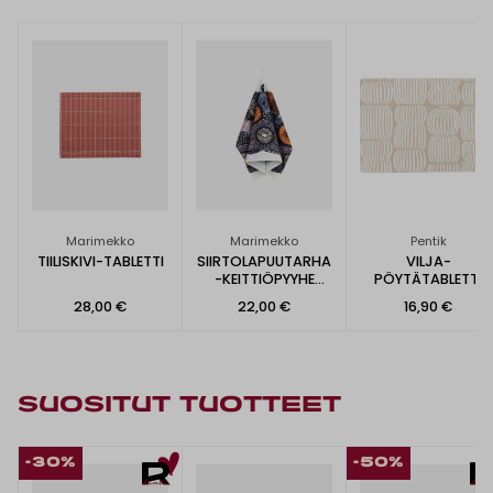
Marimekko
Marimekko
Pentik
TIILISKIVI-TABLETTI
SIIRTOLAPUUTARHA
VILJA-
-KEITTIÖPYYHE
PÖYTÄTABLETTI
47X70CM
28,00 €
22,00 €
16,90 €
SUOSITUT TUOTTEET
-30%
-50%