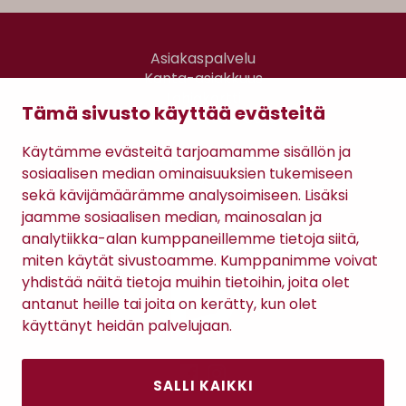
Asiakaspalvelu
Kanta-asiakkuus
Lahjakortti
Tämä sivusto käyttää evästeitä
Gomee Ratsula Café
Käytämme evästeitä tarjoamamme sisällön ja
Sopimusehdot
sosiaalisen median ominaisuuksien tukemiseen
Tietosuojaseloste
sekä kävijämäärämme analysoimiseen. Lisäksi
Maksutavat
jaamme sosiaalisen median, mainosalan ja
analytiikka-alan kumppaneillemme tietoja siitä,
miten käytät sivustoamme. Kumppanimme voivat
yhdistää näitä tietoja muihin tietoihin, joita olet
antanut heille tai joita on kerätty, kun olet
käyttänyt heidän palvelujaan.
SALLI KAIKKI