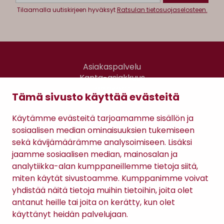
Tilaamalla uutiskirjeen hyväksyt
Ratsulan tietosuojaselosteen.
Asiakaspalvelu
Kanta-asiakkuus
Lahjakortti
Tämä sivusto käyttää evästeitä
Gomee Ratsula Café
Käytämme evästeitä tarjoamamme sisällön ja
Sopimusehdot
sosiaalisen median ominaisuuksien tukemiseen
Tietosuojaseloste
sekä kävijämäärämme analysoimiseen. Lisäksi
Maksutavat
jaamme sosiaalisen median, mainosalan ja
analytiikka-alan kumppaneillemme tietoja siitä,
miten käytät sivustoamme. Kumppanimme voivat
yhdistää näitä tietoja muihin tietoihin, joita olet
antanut heille tai joita on kerätty, kun olet
käyttänyt heidän palvelujaan.