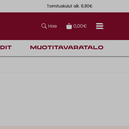
Toimituskulut alk. 6,90€
Ilmainen toi
Hae
0,00€
dit
Muotitavaratalo