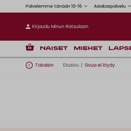
Palvelemme tänään 10
-
16
Asiakaspalvelu
Kirjaudu Minun Ratsulaan
Naiset
Miehet
Laps
Takaisin
Etusivu
|
Sivua ei löydy