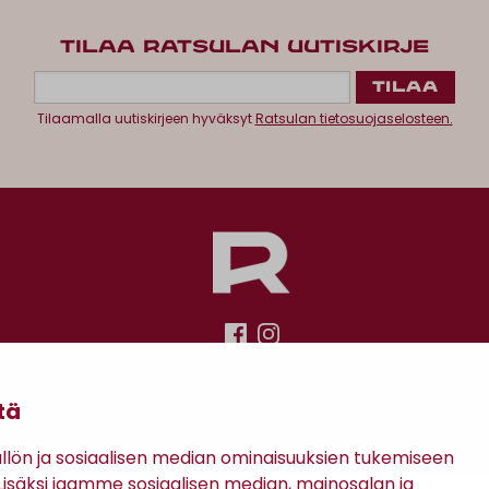
TILAA RATSULAN UUTISKIRJE
Tilaamalla uutiskirjeen hyväksyt
Ratsulan tietosuojaselosteen.
Antinkatu 17, 28100 Pori
tä
ön ja sosiaalisen median ominaisuuksien tukemiseen
säksi jaamme sosiaalisen median, mainosalan ja