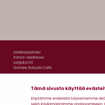
Asiakaspalvelu
Kanta-asiakkuus
Lahjakortti
Gomee Ratsula Café
Tämä sivusto käyttää evästei
Käytämme evästeitä tarjoamamme sisäll
sekä kävijämäärämme analysoimiseen. Li